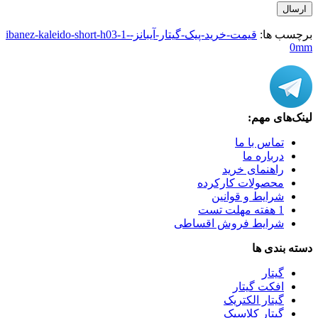
ارسال
برچسب ها:
قیمت-خرید-پیک-گیتار-آیبانز-ibanez-kaleido-short-h03-1-
0mm
لینک‌های مهم:
تماس با ما
درباره ما
راهنمای خرید
محصولات کارکرده
شرایط و قوانین
1 هفته مهلت تست
شرایط فروش اقساطی
دسته بندی ها
گیتار
افکت گیتار
گیتار الکتریک
گیتار کلاسیک