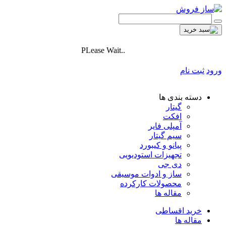
PLease Wait..
ورود
ثبت نام
دسته بندی ها
گیتار
افکت
آمپلی فایر
سیم گیتار
پیانو و کیبورد
تجهیزات استودیویی
دی جی
ساز و ادوات موسیقی
محصولات کارکرده
مقاله ها
خرید اقساطی
مقاله ها