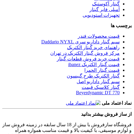
گیتار آکوستیک
آمپلی فایر گیتار
تجهیزات استودیویی
برچسب ها
قیمت محصولات فندر
سیم گیتار داداریو سری Daddario NYXL
راهنمای خرید گیتار الکتریک
مرکز فروش گیتار الکتریک در تهران
قیمت خرید فروش قطعات گیتار
قیمت گیتار الکتریک ibanez
قیمت گیتار الحمرا
گیتار الکتریک طرح گیبسون
سیم گیتار داداریو اصل
گیتار کلاسیک قیمت
Beyerdynamic DT 770
نماد اعتماد ملی
از ساز فروش بیشتر بدانید
فروشگاه سازفروش با بیش از 18 سال سابقه در زمینه فروش ساز
و لوازم موسیقی، با کیفیت بالا و قیمت مناسب همواره همراه