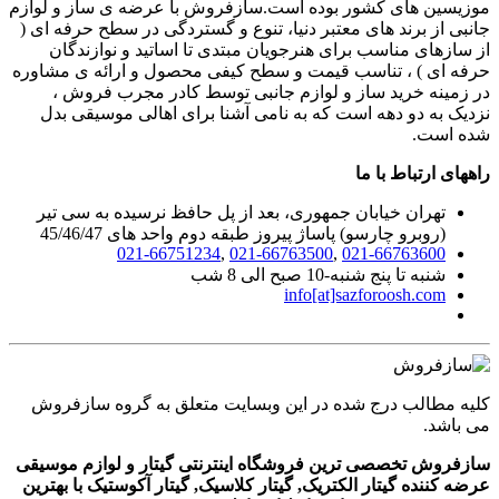
موزیسین های کشور بوده است.سازفروش با عرضه ی ساز و لوازم
جانبی از برند های معتبر دنیا، تنوع و گستردگی در سطح حرفه ای (
از سازهای مناسب برای هنرجویان مبتدی تا اساتید و نوازندگان
حرفه ای ) ، تناسب قیمت و سطح کیفی محصول و ارائه ی مشاوره
در زمینه خرید ساز و لوازم جانبی توسط کادر مجرب فروش ،
نزدیک به دو دهه است که به نامی آشنا برای اهالی موسیقی بدل
شده است.
راههای ارتباط با ما
تهران خیابان جمهوری، بعد از پل حافظ نرسیده به سی تیر
(روبرو چارسو) پاساژ پیروز طبقه دوم واحد های 45/46/47
021-66751234
,
021-66763500
,
021-66763600
شنبه تا پنج شنبه-10 صبح الی 8 شب
info[at]sazforoosh.com
کلیه مطالب درج شده در این وبسایت متعلق به گروه سازفروش
می باشد.
سازفروش تخصصی ترین فروشگاه اینترنتی گیتار و لوازم موسیقی
عرضه کننده گیتار الکتریک, گیتار کلاسیک, گیتار آکوستیک با بهترین