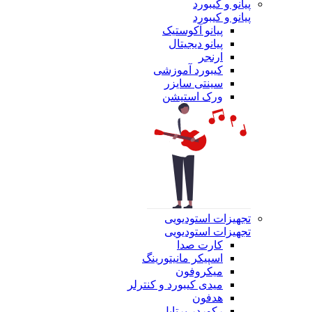
پیانو و کیبورد
پیانو و کیبورد
پیانو آکوستیک
پیانو دیجیتال
ارنجر
کیبورد آموزشی
سینتی سایزر
ورک استیشن
تجهیزات استودیویی
تجهیزات استودیویی
کارت صدا
اسپیکر مانیتورینگ
میکروفون
میدی کیبورد و کنترلر
هدفون
رکوردر پرتابل