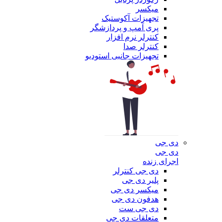
میکسر
تجهیزات آکوستیک
پری آمپ و پردازشگر
کنترلر نرم افزار
کنترلر صدا
تجهیزات جانبی استودیو
دی جی
دی جی
اجرای زنده
دی جی کنترلر
پلیر دی جی
میکسر دی جی
هدفون دی جی
دی جی ست
متعلقات دی جی