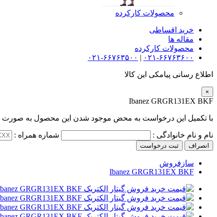
محصولات کارکرده
خرید اقساطی
مقاله ها
محصولات کارکرده
۰۲۱-۶۶۷۶۳۵۰۰
|
۰۲۱-۶۶۷۶۳۶۰۰
اطلاع رسانی پیامکی این کالا
×
Ibanez GRGR131EX BKF
با تکمیل این درخواست به محض موجود شدن این محصول به صورت پی
نام و نام خانوادگی :
شماره همراه :
انصراف
ثبت درخواست
سازفروش
Ibanez GRGR131EX BKF