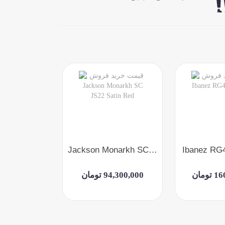
Cort KX300 Etched EBG
Jackson Monarkh SC JS22 Satin Red
Ibanez RG
ومان
94,300,000 تومان
145,900,000 ت