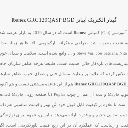
گیتار الکتریک آیبانز Ibanez GRG120QASP BGD
 (Gio) کمپانی
Ibanez
است که در سال 2019 ب
نوازندگان مشهوری چون ve Vai، Joe Satriani، Nita Strauss، Fredrik Thordendal
 گیتاریست‌های تازه‌کار حائز اهمیت است. طبیعتا هرچه ظاهر سازتان خا
شت. در همین راستا، کمپانی Ibanez همواره تلاش کرده که علاوه بر رعایت مسائل فنی و صدای 
Ibanez GRG120QASP BGD
هم از این قاعده مستثنی نیست و هم اکنو
کر Infinity ساخت کمپانی Ibanez مجهز شده و صدایی حجیم و پرقدرت ارائه می‌دهد. بنابراین، عم
زی خوش‌صدا، باکیفیت و زیباست که عملکرد آن در این رِنجِ قیمت باورنکردنی 