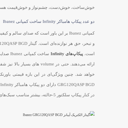
خوش‌ساخت، خوش‌دست، چشم‌نواز و خوش‌قیمت هستید، GRG120QASP BGD را حتما امتحان
دو عدد پیکاپ هامباکر Infinity ساخت کمپانی Ibanez
کمپانی Ibanez بر این باور است که صدای سالم
است.
پیکاپ‌های Infinity
ساخت کمپ
ارائه می‌دهند. حتی در volume های
GRG120QASP BGD دارای دو پیکاپ هامباکر Infinity است. این پیکاپ‌ها با آرایش
در کنار پیکاپ سلکتور 5-حالته، بیشتر مناسب سبک‌های راک و متال هستند.