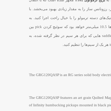
بریج ترمولوی T102
مجهز شده است که با انتقال
، رزونانس ساز را به مقدار زیادی بهبود می‌بخشد. با
نید تکنیک‌های دسته ترمولو را با خیال راحت اجرا کنید. به
واسطه این بریج، فاصله بین سیم‌ها 10.5 میلی‌متر خواهد بود که سوئیچ کردن pick بین
سیم‌ها را ساده‌تر خواهد کرد. با saddle هایی که برای هر سیم در نظر گرفته شده، به
The GRG120QASP is an RG series solid body electric g
The GRG120QASP features an art grain Quilted Maple
of Infinity humbucking pickups mounted in black pi