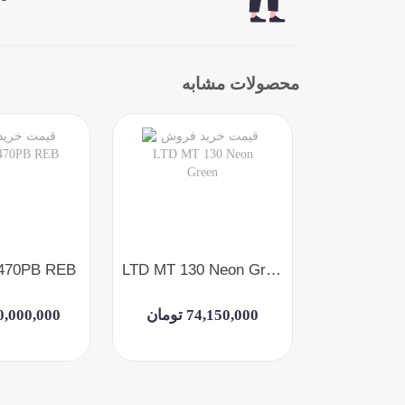
محصولات مشابه
470PB REB
LTD MT 130 Neon Green
Cort X1
مان
74,150,000 تومان
160,000,000 ت
مان