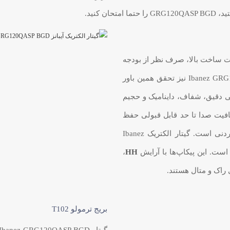
 کنید.
 و کیفیت ساخت بالا، صرف نظر از بودجه
و تبحر، حق هر نوازنده‌ای است. گیتار Ibanez GRG120QASP BGD نیز تحقق همین باور
انی Ibanez صدایی دقیق، شفاف، داینامیک و حجیم
 بسیار بالا نیز شفافیت صدا تا حد قابل قبولی حفظ
خواهد شد. چنین ویژگی‌ای در این بازه قیمتی باورنکردنی است. گیتار الکتریک Ibanez
،
HH
بریج ترمولو T102