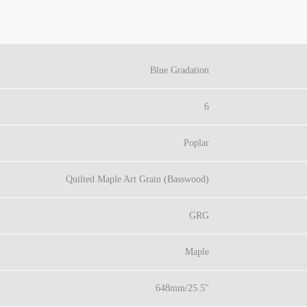
Blue Gradation
6
Poplar
Quilted Maple Art Grain (Basswood)
GRG
Maple
648mm/25.5"