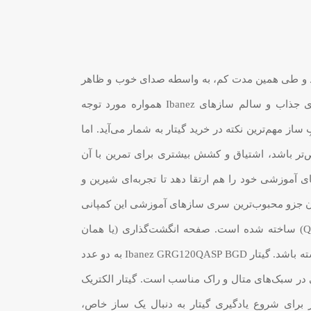
ه بازار عرضه شد و طی همین مدت کم، به واسطه صدای خوب و ظاهر
فوق‌العاده جذاب خود، در بین گیتاریست‌های مبتدی به شدت محبوب شد. طراحی مبتکرانه، ارگونومی بالا، ظاهر زیبا، صدای جذاب و سالم سازهای Ibanez همواره مورد توجه
Ste و … واقع شده است. سلامت و صدای خوبِ ساز مهم‌ترین نکته در خرید گیتار به شمار می‌آید. اما
ص‌تر باشد، اشتیاق و کشش بیشتری برای تمرین با آن
خوب، ظاهر سازهای آموزشی خود را هم ارتقا دهد تا تجربه‌ای شیرین و
ن جزو محبوب‌ترین سری سازهای آموزشی این کمپانی
به شمار می‌رود. دسته (یا neck) این گیتار از جنس چوب Maple و بدنه آن هم از چوب Poplar (با صفحه رویی Quilted Maple) ساخته شده است. صفحه انگشت‌گذاری (یا همان
Fretboard) این گیتار از جنس چوب Bound Purpleheart است تا علاوه بر کیفیت قابل قبول خود، تُنِ بهتر و قیمت مناسبی هم داشته باشد. گیتار Ibanez GRG120QASP BGD به دو عدد
وما برای نوازندگی در سبک‌های متال و راک مناسب است. گیتار الکتریک
است. اگر برای شروع یادگیری گیتار به دنبال یک ساز خاص،