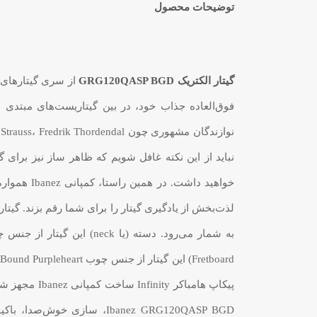
توضیحات محصول
گیتار الکتریک GRG120QASP BGD
از سری گیتارهای آموزشی
نباید از این نکته غافل شویم که ظاهر ساز نیز برای
خواهید دا
لذت‌بخش از یادگیری گیتار را برای شما رقم بزند. گیتار
پیکاپ هامبا
Ibanez GRG120QASP BGD، سا