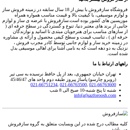
فروشگاه سازفروش با بیش از 18 سال سابقه در زمینه فروش ساز
و لوازم موسیقی، با کیفیت بالا و قیمت مناسب همواره همراه
موزیسین های کشور بوده است.سازفروش با عرضه ی ساز و لوازم
جانبی از برند های معتبر دنیا، تنوع و گستردگی در سطح حرفه ای (
از سازهای مناسب برای هنرجویان مبتدی تا اساتید و نوازندگان
حرفه ای ) ، تناسب قیمت و سطح کیفی محصول و ارائه ی مشاوره
در زمینه خرید ساز و لوازم جانبی توسط کادر مجرب فروش ،
نزدیک به دو دهه است که به نامی آشنا برای اهالی موسیقی بدل
شده است.
راههای ارتباط با ما
تهران خیابان جمهوری، بعد از پل حافظ نرسیده به سی تیر
(روبرو چارسو) پاساژ پیروز طبقه دوم واحد های 45/46/47
021-66751234
,
021-66763500
,
021-66763600
شنبه تا پنج شنبه-10 صبح الی 8 شب
info[at]sazforoosh.com
کلیه مطالب درج شده در این وبسایت متعلق به گروه سازفروش
می باشد.