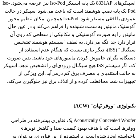
اسپیکرهای 8331AP یک پایه اسپیکر Iso-Pod نیز عرضه می‌شود. Iso-
Pod یک پایه نصب هوشمند است که باعث می‌شود اسپیکر در حالت
عمودی یا افقی مستقر شود. Iso-Pod همچنین امکان تنظیم محور
آکوستیک مانیتور به سمت شنونده را فراهم می‌کند و در عین حال
مانیتور را به‌ صورت آکوستیکی و مکانیکی از سطحی که روی آن
قرار دارد جدا نگه می‌دارد. به لطف "سیستم هوشمند تشخیص
سیگنال" (ISS)، دیگر نیازی نیست که هنگام عدم استفاده از
دستگاه، نگران خاموش کردن مانیتورهای خود باشید. بدین صورت
که، اگر سیستم ISS هیچ سیگنال ورودی‌ای را تشخیص ندهد، اسپیکر
به حالت استند‌بای با مصرف برق کم درمی‌آید. این ویژگی از
تجهیزات شما محافظت کرده و از اتلاف برق نیز جلوگیری می‌کند.
تکنولوژی "ووفر نَهان" (ACW)
Acoustically Concealed Woofer یک فناوری پیشرفته در طراحی
ووفرها است که با هدف بهبود کیفیت صدا و کاهش نویزهای
ناخواسته ایجاد شده است. با استفاده از این فناوری، می‌توان به