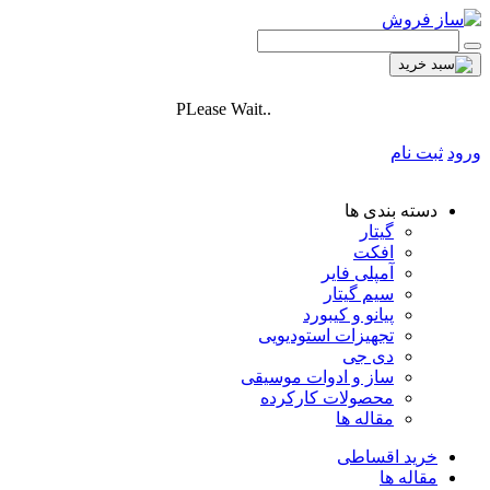
PLease Wait..
ورود
ثبت نام
دسته بندی ها
گیتار
افکت
آمپلی فایر
سیم گیتار
پیانو و کیبورد
تجهیزات استودیویی
دی جی
ساز و ادوات موسیقی
محصولات کارکرده
مقاله ها
خرید اقساطی
مقاله ها