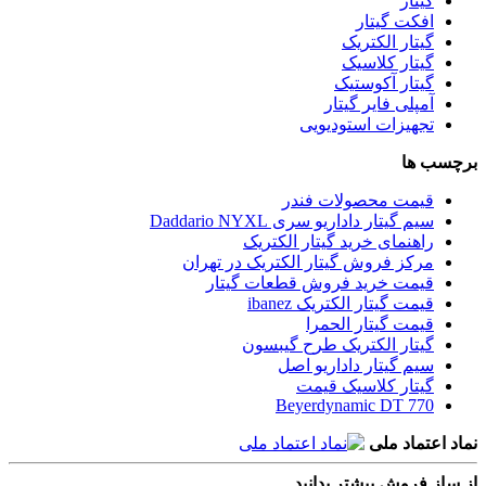
گیتار
افکت گیتار
گیتار الکتریک
گیتار کلاسیک
گیتار آکوستیک
آمپلی فایر گیتار
تجهیزات استودیویی
برچسب ها
قیمت محصولات فندر
سیم گیتار داداریو سری Daddario NYXL
راهنمای خرید گیتار الکتریک
مرکز فروش گیتار الکتریک در تهران
قیمت خرید فروش قطعات گیتار
قیمت گیتار الکتریک ibanez
قیمت گیتار الحمرا
گیتار الکتریک طرح گیبسون
سیم گیتار داداریو اصل
گیتار کلاسیک قیمت
Beyerdynamic DT 770
نماد اعتماد ملی
از ساز فروش بیشتر بدانید