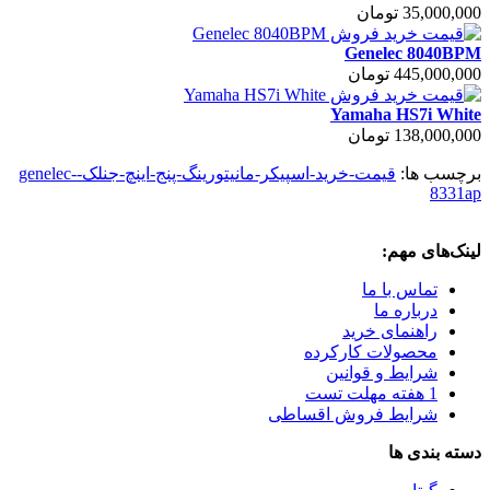
35,000,000 تومان
Genelec 8040BPM
445,000,000 تومان
Yamaha HS7i White
138,000,000 تومان
برچسب ها:
قیمت-خرید-اسپیکر-مانیتورینگ-پنج-اینچ-جنلک-genelec-
8331ap
لینک‌های مهم:
تماس با ما
درباره ما
راهنمای خرید
محصولات کارکرده
شرایط و قوانین
1 هفته مهلت تست
شرایط فروش اقساطی
دسته بندی ها