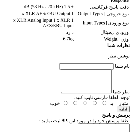
Response
± 1.5 dB (58 Hz - 20 kHz)
دقت پاسخ فرکانسی
1 x XLR AES/EBU Output
نوع خروجی | Output Types
1 x XLR Analog Input 1 x XLR
نوع ورودی | Input Types
AES/EBU Input
ورودی دیجیتال
دارد
6.7kg
وزن | Weight
نظرات شما
نوشتن نظر
نام شما
نظر شما
توجه:
لطفا فارسی تایپ کنید.
امتیاز
بد
خوب
ادامه
پرسش و پاسخ
لطفا پرسش خود را در مورد این کالا ثبت نمایید :