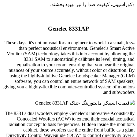
دکوراسیون، کیفیت صدا را نیز بهبود بخشند.
Genelec 8331AP
These days, it's not unusual for an engineer to work in a small, less-
than-perfect acoustical environment. Genelec's Smart Active
Monitor (SAM) technology takes this into account by allowing the
8331 SAM to automatically calibrate its level, timing, and
equalization to your room, ensuring that you hear the original
nuances of your source accurately, without color or distortion. By
using the highly-intuitive Genelec Loudspeaker Manager (GLM)
software, you can control an entire network of SAM speakers,
giving you a highly-flexible computer-controlled system of monitors
and subwoofers.
The 8331's dual woofers employ Genelec's innovative Acoustically
Concealed Woofers (ACW) to extend their coaxial acoustical
radiation concept to bass frequencies. Hidden inside the monitor's
cabinet, these woofers use the entire front baffle as a giant
Directivity Control Waveguide (DCW) to control directivity over a