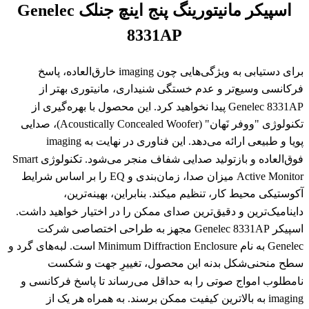
اسپیکر مانیتورینگ پنج اینچ جنلک Genelec
8331AP
برای دستیابی به ویژگی‌هایی چون imaging خارق‌العاده، پاسخ
فرکانسی وسیع‌تر و عدم خستگی شنیداری، مانیتوری بهتر از
Genelec 8331AP پیدا نخواهید کرد. این محصول با بهره‌گیری از
تکنولوژی "ووفر نَهان" (Acoustically Concealed Woofer)، صدایی
پویا و طبیعی ارائه می‌دهد. این فناوری در نهایت به imaging
فوق‌العاده و بازتولید صدایی شفاف منجر می‌شود. تکنولوژی Smart
Active Monitor میزان صدا، زمان‌بندی و EQ را بر اساس شرایط
آکوستیکی محیط کار، تنظیم ‌میکند. بنابراین، بهینه‌ترین،
داینامیک‌ترین و دقیق‌ترین صدای ممکن را در اختیار خواهید داشت.
اسپیکر Genelec 8331AP مجهز به طراحی اختصاصی شرکت
Genelec به نام Minimum Diffraction Enclosure است. لبه‌های گرد و
سطح منحنی‌شکل بدنه این محصول، تغییرِ جهت و شکست
نامطلوب امواج صوتی را به حداقل می‌رساند تا پاسخ فرکانسی و
imaging به بالاترین کیفیت ممکن برسند. به همراه هر یک از