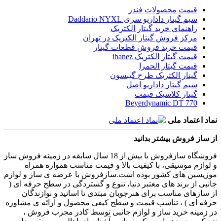
قیمت محصولات فندر
سیم گیتار داداریو سری Daddario NYXL
راهنمای خرید گیتار الکتریک
مرکز فروش گیتار الکتریک در تهران
قیمت خرید فروش قطعات گیتار
قیمت گیتار الکتریک ibanez
قیمت گیتار الحمرا
گیتار الکتریک طرح گیبسون
سیم گیتار داداریو اصل
گیتار کلاسیک قیمت
Beyerdynamic DT 770
نماد اعتماد ملی
از ساز فروش بیشتر بدانید
فروشگاه سازفروش با بیش از 18 سال سابقه در زمینه فروش ساز
و لوازم موسیقی، با کیفیت بالا و قیمت مناسب همواره همراه
موزیسین های کشور بوده است.سازفروش با عرضه ی ساز و لوازم
جانبی از برند های معتبر دنیا، تنوع و گستردگی در سطح حرفه ای (
از سازهای مناسب برای هنرجویان مبتدی تا اساتید و نوازندگان
حرفه ای ) ، تناسب قیمت و سطح کیفی محصول و ارائه ی مشاوره
در زمینه خرید ساز و لوازم جانبی توسط کادر مجرب فروش ،