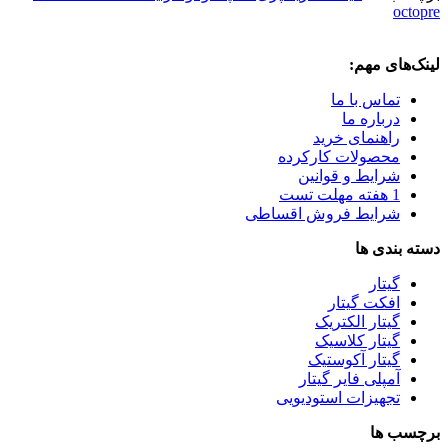
octopre
لینک‌های مهم:
تماس با ما
درباره ما
راهنمای خرید
محصولات کارکرده
شرایط و قوانین
1 هفته مهلت تست
شرایط فروش اقساطی
دسته بندی ها
گیتار
افکت گیتار
گیتار الکتریک
گیتار کلاسیک
گیتار آکوستیک
آمپلی فایر گیتار
تجهیزات استودیویی
برچسب ها