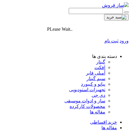
PLease Wait..
ورود
ثبت نام
دسته بندی ها
گیتار
افکت
آمپلی فایر
سیم گیتار
پیانو و کیبورد
تجهیزات استودیویی
دی جی
ساز و ادوات موسیقی
محصولات کارکرده
مقاله ها
خرید اقساطی
مقاله ها