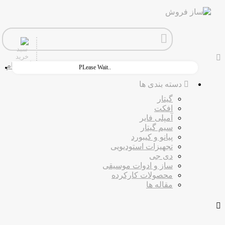
ورود
ثبت نام
PLease Wait..
دسته بندی ها
گیتار
افکت
آمپلی فایر
سیم گیتار
پیانو و کیبورد
تجهیزات استودیویی
دی جی
ساز و ادوات موسیقی
محصولات کارکرده
مقاله ها