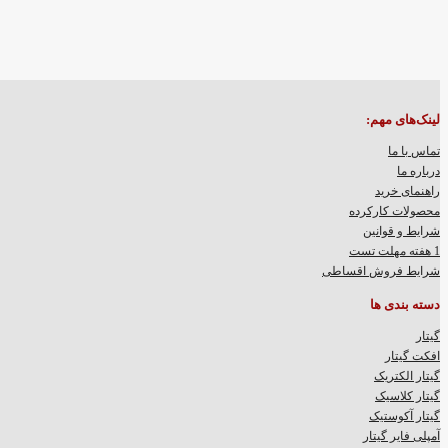
لینک‌های مهم:
تماس با ما
درباره ما
راهنمای خرید
محصولات کارکرده
شرایط و قوانین
1 هفته مهلت تست
شرایط فروش اقساطی
دسته بندی ها
گیتار
افکت گیتار
گیتار الکتریک
گیتار کلاسیک
گیتار آکوستیک
آمپلی فایر گیتار