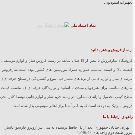
تجهیزات استودیویی
نماد اعتماد ملی
از ساز فروش بیشتر بدانید
فروشگاه سازفروش با بیش از 18 سال سابقه در زمینه فروش ساز و لوازم موسیقی، 
کیفیت بالا و قیمت مناسب همواره همراه موزیسین های کشور بوده است.سازفروش ب
عرضه ی ساز و لوازم جانبی از برند های معتبر دنیا، تنوع و گستردگی در سطح حرفه ای ( ا
سازهای مناسب برای هنرجویان مبتدی تا اساتید و نوازندگان حرفه ای ) ، تناسب قیمت 
سطح کیفی محصول و ارائه ی مشاوره در زمینه خرید ساز و لوازم جانبی توسط کادر مجر
فروش ، نزدیک به دو دهه است که به نامی آشنا برای اهالی موسیقی بدل شده است.
راههای ارتباط با ما
تهران خیابان جمهوری، بعد از پل حافظ نرسیده به سی تیر (روبرو چارسو) پاساژ
پیروز طبقه دوم واحد های 45/46/47