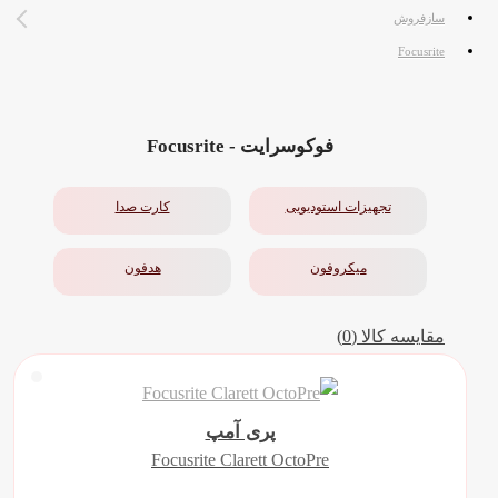
سازفروش
Focusrite
فوکوسرایت - Focusrite
تجهیزات استودیویی
کارت صدا
میکروفون
هدفون
مقایسه کالا (0)
پری آمپ
Focusrite Clarett OctoPre