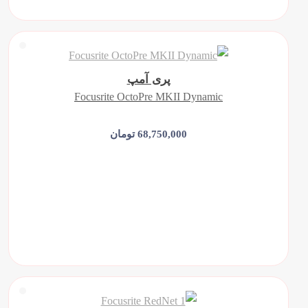
پری آمپ
Focusrite OctoPre MKII Dynamic
68,750,000 تومان
افزودن به سبد خرید