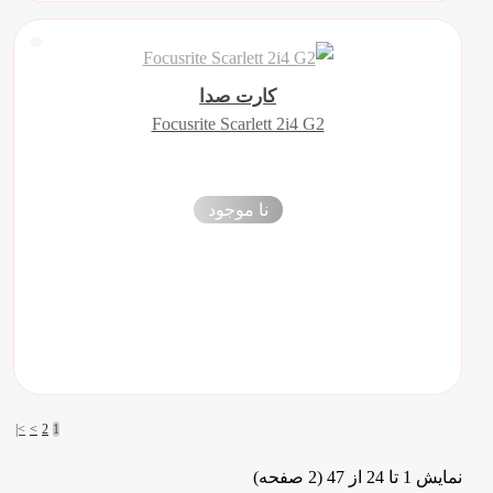
کارت صدا
Focusrite Scarlett 2i4 G2
نا موجود
>|
>
2
1
نمايش 1 تا 24 از 47 (2 صفحه)