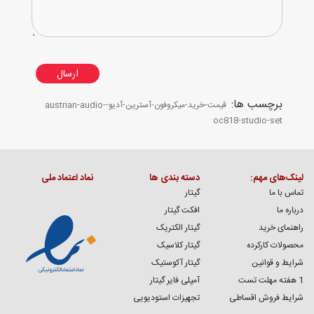
ارسال
برچسب ها:
قیمت-خرید-میکروفون-آسترین-آدیو-austrian-audio-
oc818-studio-set
لینک‌های مهم:
دسته بندی ها
نماد اعتماد ملی
تماس با ما
گیتار
درباره ما
افکت گیتار
راهنمای خرید
گیتار الکتریک
محصولات کارکرده
گیتار کلاسیک
شرایط و قوانین
گیتار آکوستیک
1 هفته مهلت تست
آمپلی فایر گیتار
شرایط فروش اقساطی
تجهیزات استودیویی