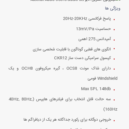
ویژگی ها
پاسخ فرکانسی 20Hz-20KHz
حساسیت 13mV/Pa
آمپدانس 275 اهمی
الگوی های قطبی گوناگون با قابلیت شخصی سازی
کپسول سرامیکی دست ساز CKR12
دارای شاک مونت OCS8 ، گیره میکروفون OCH8 و یک
Windshield فومی
Max SPL 148db
سه حالت قابل انتخاب برای فیلترهای هایپس (40Hz, 80Hz,
160Hz)
خروجی دوگانه برای رکورد جداگانه هر یک از دیافراگم ها