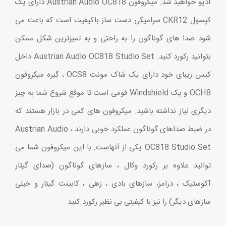
آدیو خواهید شد. میکروفون Austrian Audio OC818 دارای یک
کپسول CKR12 سرامیکی دست ساز باکیفیت است که باعث می
شود صدا های گوناگون را به راحتی و به تمیزترین شکل ممکن
بتوانید رکورد کنید. Austrian Audio OC818 Studio Set داخل
کیس زیبای خود دارای یک شاک مونت OCS8 ، گیره میکروفون
OCH8 و یک Windshield فومی است تا موقع شروع شما به چیز
دیگری نیاز نداشته باشید. میکروفون های کمی در بازار هستند که
در ضبط صداهای گوناگون عملکرد خوبی دارند ، Austrian Audio
OC818 Studio Set یکی از آنهاست. با این میکروفون شما می
توانید علاوه بر رکورد وکال ، سازهای گوناگون (صدای گیتار
آکوستیک ، درامز، سازهای بادی ، زهی ، کابینت گیتار و خیلی
سازهای دیگر) را نیز با کیفیتی بی نظیر رکورد کنید.