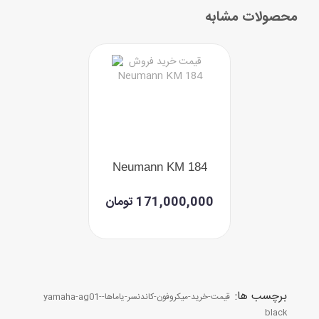
محصولات مشابه
Neumann KM 184
171,000,000 تومان
برچسب ها:
قیمت-خرید-میکروفون-کاندنسر-یاماها-yamaha-ag01-
black