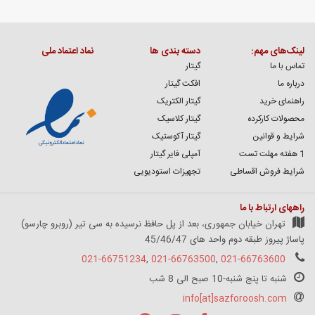
لینک‌های مهم:
دسته بندی ها
نماد اعتماد ملی
تماس با ما
گیتار
درباره ما
افکت گیتار
راهنمای خرید
گیتار الکتریک
محصولات کارکرده
گیتار کلاسیک
شرایط و قوانین
گیتار آکوستیک
1 هفته مهلت تست
آمپلی فایر گیتار
شرایط فروش اقساطی
تجهیزات استودیویی
راههای ارتباط با ما
تهران خیابان جمهوری، بعد از پل حافظ نرسیده به سی تیر (روبرو چارسو)
پاساژ پیروز طبقه دوم واحد های 45/46/47
021-66751234
,
021-66763500
,
021-66763600
شنبه تا پنج شنبه-10 صبح الی 8 شب
info[at]sazforoosh.com