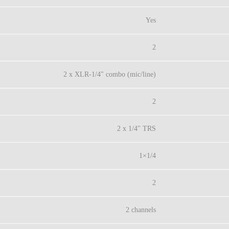
Yes
2
2 x XLR-1/4" combo (mic/line)
2
2 x 1/4" TRS
1×1/4
2
2 channels