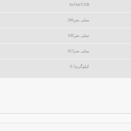
In/Out/USB
200میلی متر
100میلی متر
423میلی متر
0.5کیلوگرم