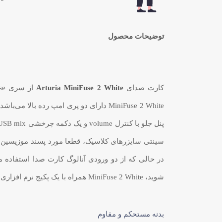
توضیحات محصول
کارت صدای
Arturia MiniFuse 2 White
از سری AudioFuse، محصولی قدرتمند و جمع و جور است که برای
در حالی که از دو ورودی آنالوگ کارت صدا استفاده می
شوید، MiniFuse 2 White همراه با یک پکیج نرم افزاری در اختیار شما قرار می‌گیرد که حاوی برخی از محبوب ترین پلاگین‌های Arturia می‌باشد.
بدنه مستحکم و مقاوم