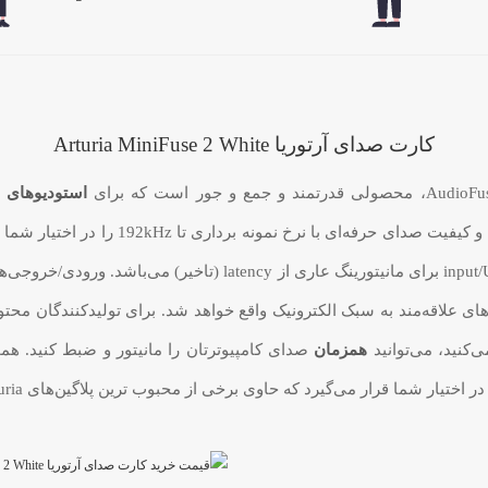
کارت صدای آرتوریا Arturia MiniFuse 2 White
استودیوهای 
MiniFuse 2 White دارای دو پری امپ رده بال
‌کنید، می‌توانید
همزمان
صدای کامپیوترتان را مانیتور و ضبط کنید. هم