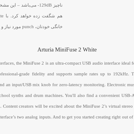
ناچیز 129dB- می‌باشد 
خانگی خودتان، punch مورد نیاز و وضوح صوتی ترک‌هایتان را ارتقا دهید.
Arturia MiniFuse 2 White
terfaces, the MiniFuse 2 is an ultra-compact USB audio interface ideal 
essional-grade fidelity and supports sample rates up to 192kHz. Thi
d an input/USB mix knob for zero-latency monitoring. Electronic music
chool synths and drum machines. You'll also find a convenient USB-A 
 Content creators will be excited about the MiniFuse 2’s virtual stere
terface’s two analog inputs. And to get you started creating right out o