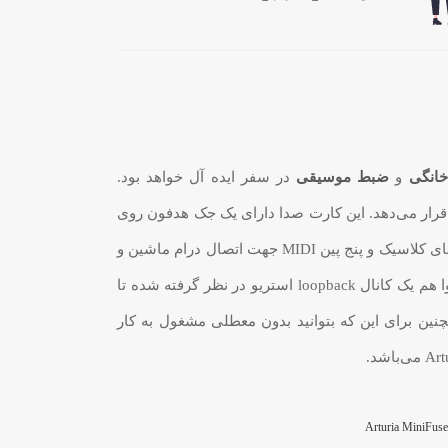
خانگی
و
ضبط موسیقی
در سفر ایده آل خواهد بود.
ا می‌باشد و کیفیت صدای حرفه‌ای با نرخ نمونه برداری تا 192kHz را در اختیار شما قرار می‌دهد. این کارت صدا دارای یک جک هدفون روی
پنل جلو با کنترل volume و یک دکمه چرخشی input/USB mix برای مانیتورینگ عاری از latency (تاخیر) می‌باشد. ورودی/خروجی‌های کلاسیک و پنج پین MIDI جهت اتصال درام ماشین و
سینتی سایزرهای کلاسیک، قطعا مورد پسند موزیسین‌های علاقه‌مند به سبک الکترونیک واقع خواهد شد. برای تولیدکنندگان محتوا هم یک کانال loopback استریو در نظر گرفته شده تا
چنین برای این که بتوانید بدون معطلی مشغول به کار