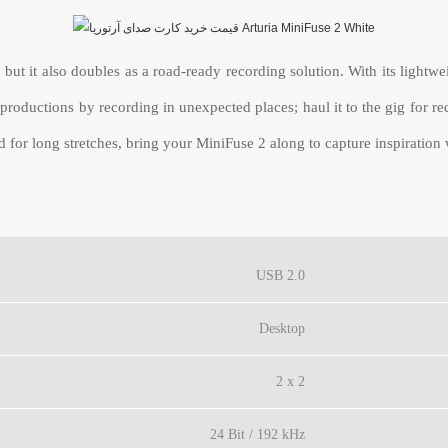
, but it also doubles as a road-ready recording solution. With its light
r productions by recording in unexpected places; haul it to the gig for 
 for long stretches, bring your MiniFuse 2 along to capture inspiration 
USB 2.0
Desktop
2 x 2
24 Bit / 192 kHz