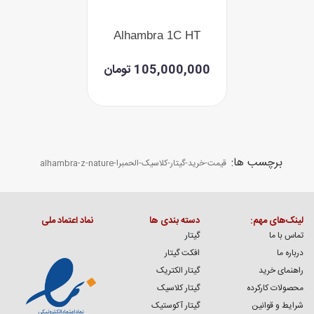
Alhambra 1C HT
105,000,000 تومان
برچسب ها:
قیمت-خرید-گیتار-کلاسیک-الحمبرا-alhambra-z-nature
لینک‌های مهم:
دسته بندی ها
نماد اعتماد ملی
تماس با ما
گیتار
درباره ما
افکت گیتار
راهنمای خرید
گیتار الکتریک
محصولات کارکرده
گیتار کلاسیک
شرایط و قوانین
گیتار آکوستیک