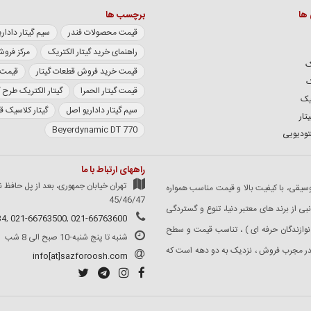
 ها
برچسب ها
قیمت محصولات فندر
سیم گیتار داداریو سری XL
راهنمای خرید گیتار الکتریک
مرکز فروش
ک
قیمت خرید فروش قطعات گیتار
قیمت گی
ک
قیمت گیتار الحمرا
گیتار الکتریک طرح 
یک
سیم گیتار داداریو اصل
گیتار کلاسیک 
تار
Beyerdynamic DT 770
تودیویی
راههای ارتباط با ما
تهران خیابان جمهوری، بعد از پل حافظ ن
 ساز و لوازم موسیقی، با کیفیت بالا و قیمت مناسب همواره
45/46/47
 از برند های معتبر دنیا، تنوع و گستردگی
34
,
021-66763500
,
021-66763600
نوازندگان حرفه ای ) ، تناسب قیمت و سطح
شنبه تا پنج شنبه-10 صبح الی 8 شب
کادر مجرب فروش ، نزدیک به دو دهه است که
info[at]sazforoosh.com