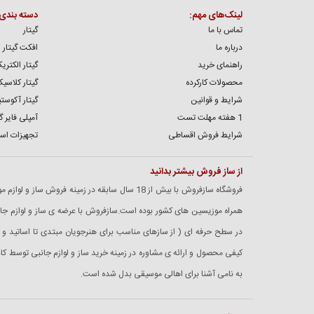
لینک‌های مهم:
دسته بندی
تماس با ما
گیتار
درباره ما
افکت گیتار
راهنمای خرید
گیتار الکتری
محصولات کارکرده
گیتار کلاسی
شرایط و قوانین
گیتار آکوست
1 هفته مهلت تست
آمپلی فایر گی
شرایط فروش اقساطی
تجهیزات اس
از ساز فروش بیشتر بدانید
فروشگاه سازفروش با بیش از 18 سال سابقه در زمینه فروش
همراه موزیسین های کشور بوده است.سازفروش با عرضه ی ساز و لوازم جانبی
در سطح حرفه ای ( از سازهای مناسب برای هنرجویان مبتدی تا اساتید و 
کیفی محصول و ارائه ی مشاوره در زمینه خرید ساز و لوازم جانبی توسط 
به نامی آشنا برای اهالی موسیقی بدل شده است.