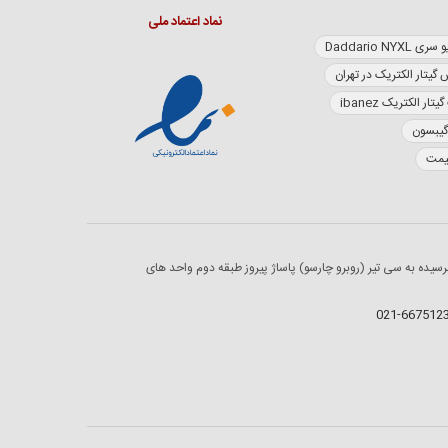
نماد اعتماد ملی
Daddario NY
 گیتار الکتریک در تهران
تار الکتریک ibanez
گیبسون
قیمت
رسیده به سی تیر (روبرو چارسو) پاساژ پیروز طبقه دوم واحد های
021-667512