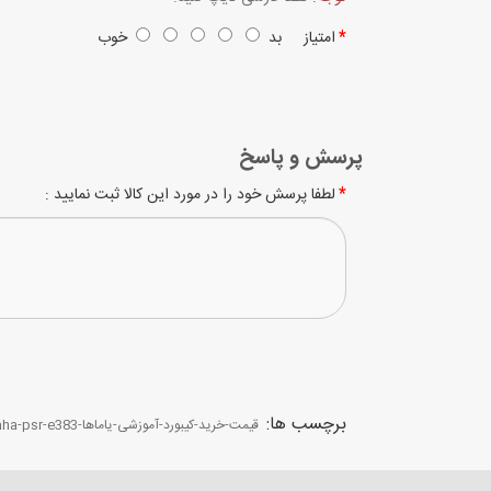
امتیاز
بد
خوب
پرسش و پاسخ
لطفا پرسش خود را در مورد این کالا ثبت نمایید :
برچسب ها:
قیمت-خرید-کیبورد-آموزشی-یاماها-yamaha-psr-e383