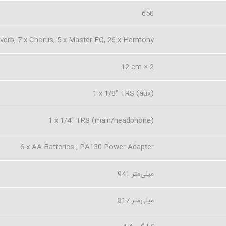
650
everb, 7 x Chorus, 5 x Master EQ, 26 x Harmony
12 cm × 2
1 x 1/8" TRS (aux)
1 x 1/4" TRS (main/headphone)
6 x AA Batteries , PA130 Power Adapter
941 میلی‌متر
317 میلی‌متر