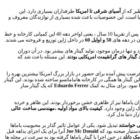
یر که از
آسیای شرقی تا امریکا
طرفداران بسیاری دارد. این
 دنیا است. این خصوصیات باعث شده بسیاری از نوازندگان معروف و
. پس از تقریبا 10 سال ، یعنی اواخر دهه 40 این کمپانی کارخانه و خط
ن در دهه های
50 و اوایل 60
در داخل ژاپن توزیع و فروخته می شدند.
ود و تنها درمان موجود، تولید گیتار های بیشتر بود. در آن دوران
گیتار های گرانقیمت امریکایی بودند
. این مسئله باعث شد که
د گیتار داشت مصمم بود از فرصت پیش آمده برای حضور در بازار بزرگ امریکا بیشترین بهره را
این گیتار ها همگی در کارخانه هاماماتسو ساخته شده بودند. این گیتار
ا نمود. برای مثال به کمک
Eduardo Ferrer
که یک گیتار ساز
ران یاماها نیز از ظاهری خشن برخوردار بودند. این ظاهر و خرده
کیفیت بالای مواد اولیه ،مهندسی ساخت عالی
زار دنیا بدل کرد.
 خواستند
تبدیل شود. یکی از عوامل تاثیر گذار بر محبوبیت یاماها
دستیار صحنه بود که
Joe Mc Donald
آنرا برای یک اجرای بداهه قبل
مک دانلد
در حین اجرا با گیتار یاماها گرفته بود به سرعت در مجله ها