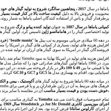
یاماها در سال
2017 ، پنجاهمین سالگرد شروع به تولید گیتار های خود را جشن گرفت
محبوبیت و فروش بالا به دلیل
کیفیت ساخت بالا در کنار قیمت بسیار
پرطرفدار گیتار و باس از استفاده کنندگان اصلی یاماها به شمار روند.
کمپانی یاماها در سال 1887
به عنوان
تولید کننده پیانو و ارگ
شروع به ک
تولید اختصاصی گیتار را در
هاماماتسو ژاپن
تاسیس کرد. اولین گیتار ه
در دهه 60 میلادی جریانی موسوم به تب بیتل ها "
beatle mania
" (
خرده
افزایش هزینه های تولید، بسیاری از کمپانی های گیتار در امریکا را 
فروشندگان گیتار در امریکا به سوی گیتار های ارزان تر تولید شده در آ
افزایش هزینه های ت
ببرد. در 1966 یاماها اولین گیتارهای صادراتی خود را که شامل مدل های
ها با قیمتی ما بین
49 تا 109 دلار
در بازار فروخته می شدند. در این دور
اسپانیایی بود، اقدام به بهسازی مدل ها
GC5 و GC7 و GC10
کردند.
در میانه دهه 60 یاماها شروع به تولید گیتار های
آکوستیک ، بیس و الکت
فرهنگ های مرتبط به آن در ژاپن طرفداران پر و پا قرصی برای Yamaha به ارمغان آورد که تا به امروز نیز در عرصه موزیک اینسترومنتال راک ژاپن وجود دارد.
،خوش دست بودن و قیمت بسیار مناسب
آن در مقایسه با سایر برند ها
تمام خصوصیات فوق باعث می شد
Yamaha
به گیتاری مناسب برای
م
اجرای موزیسین کانتری Joe Mc Donald در Woodstock سال 1969
بود
از اجرای
کارلوس سانتانا
قرض کرده بود. بعد از این اجرا نام برند یام