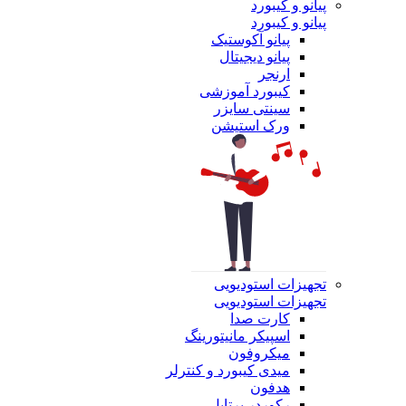
پیانو و کیبورد
پیانو و کیبورد
پیانو آکوستیک
پیانو دیجیتال
ارنجر
کیبورد آموزشی
سینتی سایزر
ورک استیشن
تجهیزات استودیویی
تجهیزات استودیویی
کارت صدا
اسپیکر مانیتورینگ
میکروفون
میدی کیبورد و کنترلر
هدفون
رکوردر پرتابل