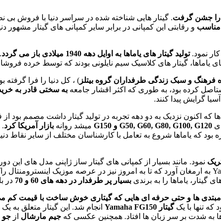
. گیتار هایی شناخته شده در سراسر دنیا با فروش بی نظ
 مناسب
و رقابتی این کمپانی در برابر سایر کمپانی های گیتار مشهور
ار نمود.
تولید گیتار های یاماها به اوایل دهه 1940 میلادی باز می گردد
ای یاماها، گیتار های کلاسیک سیم نایلونی بودند که توسط خرده فروشا
 فرهنگ و سبک زندگی طرفداران گروه بیتلز
) ، کل دنیا را فرا گرفته ب
مستاصل کرده بود، به طوری که اکثر اقشار جامعه
به سختی قادر به خرید 
سیا گرایش پیدا کنند.
ولید در امریکا نهایتا به سود Yamaha تمام شد. یاماها که اکنون نزدیک به دو دهه تجربه در تولی
G50, G60, G80, G100, G120 و G150
میشد روانه
بازار آمریکا کرد
. 
ه بود که یاماها شروع به تعامل با کارشناسان مختلف از سایر نقاط دنی
ریک
نمود. مانند بسیار از کمپانی های گیتار ساز ژاپنی مدل های این دو
ی گیتار، یاماها را به برندی
بسیار پر طرفدار در دهه های 60 و 70
در با
بتدی ها و حتی حرفه ای هایی که گیتاری خوش ساخت با قیمت کم می
 که تنها با یک
گیتار Yamaha FG150
انجام شد. این گیتار متعلق به یک 
اها به شدت بر سر زبان ها افتاد. همچنین عکسی که
جیم مارشال
از
جو 