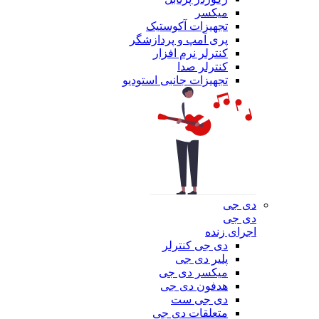
میکسر
تجهیزات آکوستیک
پری آمپ و پردازشگر
کنترلر نرم افزار
کنترلر صدا
تجهیزات جانبی استودیو
دی جی
دی جی
اجرای زنده
دی جی کنترلر
پلیر دی جی
میکسر دی جی
هدفون دی جی
دی جی ست
متعلقات دی جی