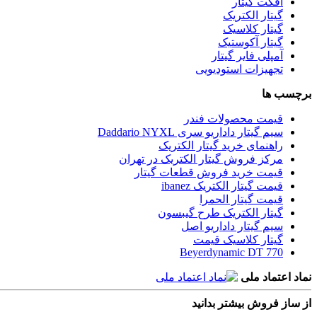
افکت گیتار
گیتار الکتریک
گیتار کلاسیک
گیتار آکوستیک
آمپلی فایر گیتار
تجهیزات استودیویی
برچسب ها
قیمت محصولات فندر
سیم گیتار داداریو سری Daddario NYXL
راهنمای خرید گیتار الکتریک
مرکز فروش گیتار الکتریک در تهران
قیمت خرید فروش قطعات گیتار
قیمت گیتار الکتریک ibanez
قیمت گیتار الحمرا
گیتار الکتریک طرح گیبسون
سیم گیتار داداریو اصل
گیتار کلاسیک قیمت
Beyerdynamic DT 770
نماد اعتماد ملی
از ساز فروش بیشتر بدانید