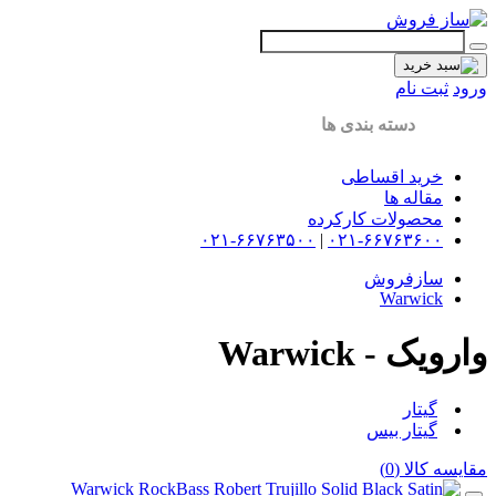
ورود
ثبت نام
دسته بندی ها
خرید اقساطی
مقاله ها
محصولات کارکرده
۰۲۱-۶۶۷۶۳۵۰۰
|
۰۲۱-۶۶۷۶۳۶۰۰
سازفروش
Warwick
وارویک - Warwick
گیتار
گیتار بیس
مقایسه کالا (0)