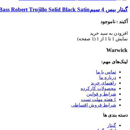
گیتار بیس 4 سیم
ss Robert Trujillo Solid Black Satin
آکبند : ناموجود
افزودن به سبد خرید
نمايش 1 تا 1 از 1 (1 صفحه)
Warwick
لینک‌های مهم:
تماس با ما
درباره ما
راهنمای خرید
محصولات کارکرده
شرایط و قوانین
1 هفته مهلت تست
شرایط فروش اقساطی
دسته بندی ها
گیتار