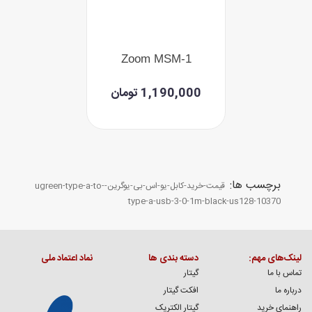
Zoom MSM-1
1,190,000 تومان
برچسب ها:
قیمت-خرید-کابل-یو-اس-بی-یوگرین-ugreen-type-a-to-
type-a-usb-3-0-1m-black-us128-10370
لینک‌های مهم:
دسته بندی ها
نماد اعتماد ملی
تماس با ما
گیتار
درباره ما
افکت گیتار
راهنمای خرید
گیتار الکتریک