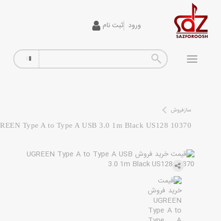
ورود
ثبت نام
گیتار
افکت
آمپلی فایر
سیم گیتار
سازفروش
REEN Type A to Type A USB 3.0 1m Black US128 10370
پیانو و کیبورد
تجهیزات استودیویی
دی جی
ساز و ادوات موسیقی
محصولات کارکرده