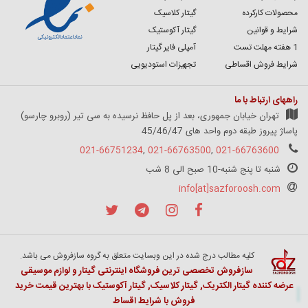
محصولات کارکرده
گیتار کلاسیک
شرایط و قوانین
گیتار آکوستیک
1 هفته مهلت تست
آمپلی فایر گیتار
شرایط فروش اقساطی
تجهیزات استودیویی
راههای ارتباط با ما
تهران خیابان جمهوری، بعد از پل حافظ نرسیده به سی تیر (روبرو چارسو)
پاساژ پیروز طبقه دوم واحد های 45/46/47
021-66751234
,
021-66763500
,
021-66763600
شنبه تا پنج شنبه-10 صبح الی 8 شب
info[at]sazforoosh.com
کلیه مطالب درج شده در این وبسایت متعلق به گروه سازفروش می باشد.
سازفروش تخصصی ترین فروشگاه اینترنتی گیتار و لوازم موسیقی
عرضه کننده گیتار الکتریک, گیتار کلاسیک, گیتار آکوستیک با بهترین قیمت خرید
فروش با شرایط اقساط