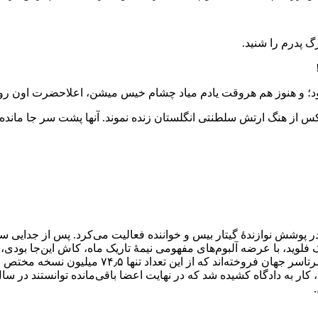
گ پدرم را شنید.
؛ و هنوز هم هروقت یادم میاد چشام خیس میشن، اعلاحضرت اون رو ب
‌کس از هنگ ارتش سلطنتی انگلستان زنده نموند. آنها پشت سر جا مانده ب
ز گروه پینک فلوید و در پوشش نوازندهٔ گیتار بیس و خواننده فعالیت می‌کرد. پس ا
د و توانست در دههٔ ۷۰ میلادی همراه با پینک فلوید، با عرضه آلبوم‌های مفهومی نیمهٔ تاریک 