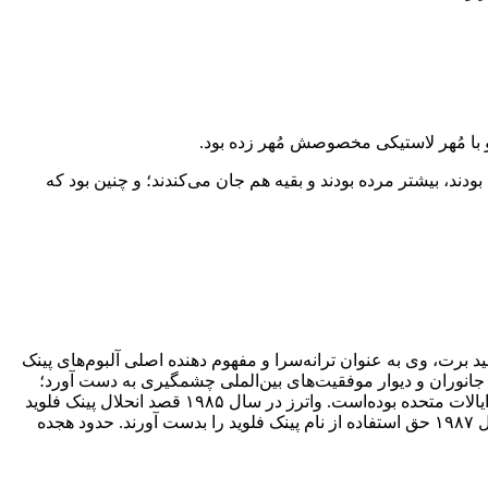
ا مُهر لاستیکی مخصوصش مُهر زده بود.
ودند، بیشتر مرده بودند و بقیه هم جان می‌کندند؛ و چنین بود که
ز جدایی سید برت، وی به عنوان ترانه‌سرا و مفهوم دهنده اصلی آلبوم‌های پینک
ماه، کاش این‌جا بودی، جانوران و دیوار موفقیت‌های بین‌الملی چشمگیری به دست آورد؛
به‌طوری‌که تا سال ۲۰۱۳، این آلبوم‌ها بیش از ۲۵۰ میلیون نسخه در سرتاسر جهان فروخته‌اند که از این تعداد تنها ۷۴٫۵ میلیون نسخه مختص ایالات متحده بوده‌است. واترز در سال ۱۹۸۵ قصد انحلال پینک فلوید
را داشت اما به دلیل اختلافات ایجاد شده بین اعضا پیرامون این مبحث، کار به دادگاه کشیده شد که در نهایت اعضا باقی‌مانده توانستند در سال ۱۹۸۷ حق استفاده از نام پینک فلوید را بدست آورند. حدود هجده