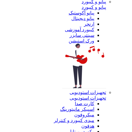
پیانو و کیبورد
پیانو و کیبورد
پیانو آکوستیک
پیانو دیجیتال
ارنجر
کیبورد آموزشی
سینتی سایزر
ورک استیشن
تجهیزات استودیویی
تجهیزات استودیویی
کارت صدا
اسپیکر مانیتورینگ
میکروفون
میدی کیبورد و کنترلر
هدفون
رکوردر پرتابل