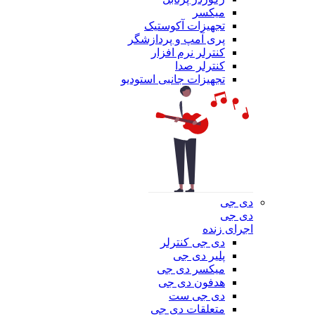
میکسر
تجهیزات آکوستیک
پری آمپ و پردازشگر
کنترلر نرم افزار
کنترلر صدا
تجهیزات جانبی استودیو
دی جی
دی جی
اجرای زنده
دی جی کنترلر
پلیر دی جی
میکسر دی جی
هدفون دی جی
دی جی ست
متعلقات دی جی