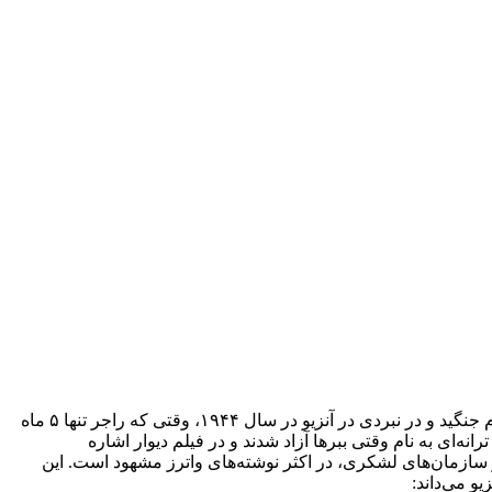
واترز با نام اصلی جورج راجر واترز در کمبریج بزرگ شد. پدرش اریک فلچر واترز یک کمونیست و صلح طلب تند و تیز بود و در جنگ جهانی دوم جنگید و در نبردی در آنزیو در سال ۱۹۴۴، وقتی که راجر تنها ۵ ماه
۱۹۸۳ عرضه شد (که آن را به پدرش تقدیم کرد) و ترانه‌ای به نام وقتی ببرها آزاد شدند و در فیلم دیوار اشاره
 سازمان‌های لشکری، در اکثر نوشته‌های واترز مشهود است. این
و می‌داند: