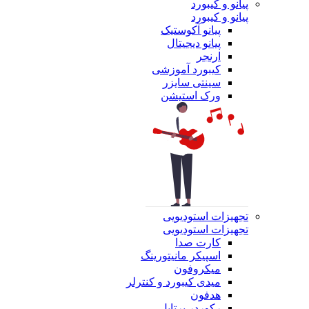
پیانو و کیبورد
پیانو و کیبورد
پیانو آکوستیک
پیانو دیجیتال
ارنجر
کیبورد آموزشی
سینتی سایزر
ورک استیشن
تجهیزات استودیویی
تجهیزات استودیویی
کارت صدا
اسپیکر مانیتورینگ
میکروفون
میدی کیبورد و کنترلر
هدفون
رکوردر پرتابل