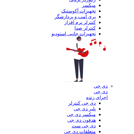
میکسر
تجهیزات آکوستیک
پری آمپ و پردازشگر
کنترلر نرم افزار
کنترلر صدا
تجهیزات جانبی استودیو
دی جی
دی جی
اجرای زنده
دی جی کنترلر
پلیر دی جی
میکسر دی جی
هدفون دی جی
دی جی ست
متعلقات دی جی