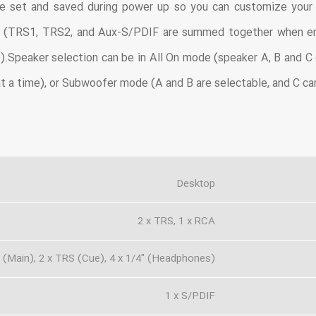
set and saved during power up so you can customize your 
e (TRS1, TRS2, and Aux-S/PDIF are summed together when e
).Speaker selection can be in All On mode (speaker A, B and 
at a time), or Subwoofer mode (A and B are selectable, and C ca
Desktop
2 x TRS, 1 x RCA
 (Main), 2 x TRS (Cue), 4 x 1/4" (Headphones)
1 x S/PDIF