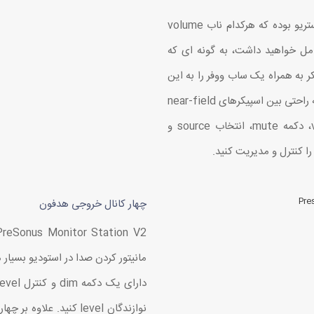
کنترلر Monitor Station V2 دارای سه ست خروجی استریو بوده که هرکدام ناب volume
مل خواهید داشت، به گونه ای که
 به همراه یک ساب ووفر را به این
کنترلر متصل کنید. تنها با فشار دادن یک کلید می‌توانید به راحتی بین اسپیکرهای near-field
و far-field سوییچ کنید. از طریق ناب اصلی volume، دکمه mute، انتخاب source و
چهار کانال خروجی هدفون