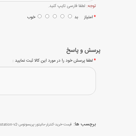
توجه:
لطفا فارسی تایپ کنید.
امتیاز
بد
خوب
پرسش و پاسخ
لطفا پرسش خود را در مورد این کالا ثبت نمایید :
برچسب ها:
قیمت-خرید-کنترلر-مانیتور-پریسونوس-presonus-monitor-station-v2