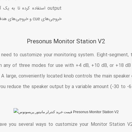
output استفاده کرده تا به
خروجی‌های cue و خروجی‌های هدفون ناب تنظیم volume مختص به خود را دارند.
Presonus Monitor Station V2
 need to customize your monitoring system. Eight-segment, t
in any of three modes for use with +4 dB, +10 dB, or +18 dB
A large, conveniently located knob controls the main speaker ou
you reduce the speaker output by a variable amount (-30 to -6
ave you several ways to customize your Monitor Station V2.