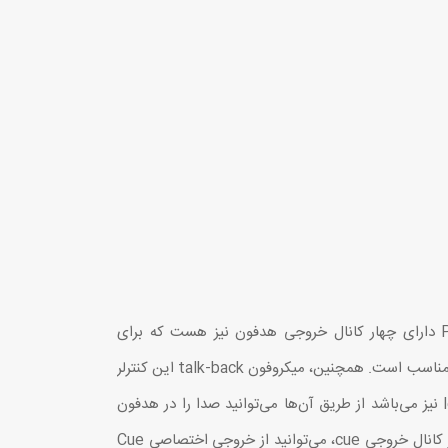
PreSonus Monitor Station V2 دارای چهار کانال خروجی هدفون نیز هست که برای
مانیتور کردن صدا در استودیو بسیار مناسب است. همچنین، میکروفون talk-back این کنترلر
دارای یک دکمه dim و کنترل level نیز می‌باشد از طریق آن‌ها می‌توانید صدا را در هدفون
نوازندگان level کنید. علاوه بر چهار کانال خروجی cue، می‌توانید از خروجی اختصاصی Cue