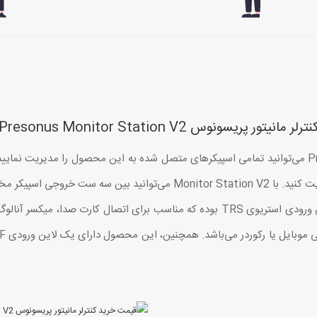
نترلر مانیتور پریسونوس Presonus Monitor Station V2
با کنترلر اسپیکر مانیتور PreSonus Monitor Station V2 می‌توانید تمامی اسپیکرهای متصل شده به این مح