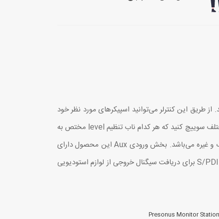
صول را مدیریت نمایید. از طریق این کنترلر می‌توانید اسپیکرهای مورد نظر خود
را انتخاب و هر یک از منابع خروجی main و cue را مدیریت کنید. با Monitor Station V2 می‌توانید بین سه ست خروجی اسپیکر مختلف سوییچ کنید که هر کدام ناب تنظیم level مختص به
خود را دارند.بخش input این کنترلر دارای دو جفت لاین ورودی استریوی TRS بوده که مناسب برای اتصال کارت صدا، میکسر آنالوگ و غیره می‌باشد. بخش ورودی Aux این محصول دارای
دو لاین RCA و یک ورودی 1/8 اینچی برای اتصال گوشی موبایل یا رکوردر می‌باشد. همچنین، این محصول دارای یک لاین ورودی S/PDIF برای دریافت سیگنال خروجی از لوازم استودیویی