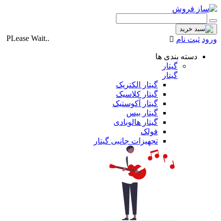
PLease Wait..
ورود
ثبت نام
دسته بندی ها
گیتار
گیتار
گیتار الکتریک
گیتار کلاسیک
گیتار آکوستیک
گیتار بیس
گیتار هالوبادی
فولک
تجهیزات جانبی گیتار