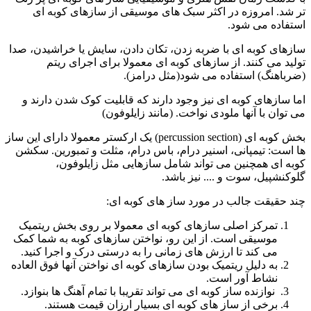
تر شد. امروزه در اکثر سبک های موسیقی از سازهای کوبه ای
استفاده می شود.
سازهای کوبه ای با ضربه زدن، تکان دادن، سایش یا خراشیدن، صدا
تولید می کنند. از سازهای کوبه ای معمولا برای اجرای ریتم
(ضرباهنگ) استفاده می شود(مثل درامز).
اما سازهای کوبه ای نیز وجود دارند که قابلیت کوک شدن دارند و
می توان با آنها ملودی نواخت. (مانند زایلوفون)
بخش کوبه ای (percussion section) یک ارکستر معمولا دارای این ساز
ها است: تیمپانی، اسنیر درام، باس درام، مثلت و تمبورین. سکشن
کوبه ای همچنین می تواند شامل سازهایی مثل زایلوفون،
گلوکنشپیل، سوت و .... نیز باشد.
چند حقیقت جالب در مورد ساز های کوبه ای:
تمرکز اصلی سازهای کوبه ای معمولا بر روی بخش ریتمیک
موسیقی است. از این رو، نواختن سازهای کوبه به شما کمک
می کند تا ارزش های زمانی را به درستی درک و اجرا کنید.
به دلیل ریتمیک بودن سازهای کوبه ای نواختن آنها فوق العاده
نشاط آور است.
نوازنده ساز کوبه ای می تواند تقریبا با تمام آهنگ ها بنوازد.
برخی از ساز های کوبه ای بسیار ارزان قیمت هستند.