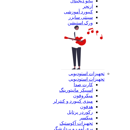
پیانو دیجیتال
ارنجر
کیبورد آموزشی
سینتی سایزر
ورک استیشن
تجهیزات استودیویی
تجهیزات استودیویی
کارت صدا
اسپیکر مانیتورینگ
میکروفون
میدی کیبورد و کنترلر
هدفون
رکوردر پرتابل
میکسر
تجهیزات آکوستیک
پری آمپ و پردازشگر