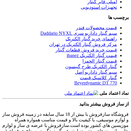
آمپلی فایر گیتار
تجهیزات استودیویی
برچسب ها
قیمت محصولات فندر
سیم گیتار داداریو سری Daddario NYXL
راهنمای خرید گیتار الکتریک
مرکز فروش گیتار الکتریک در تهران
قیمت خرید فروش قطعات گیتار
قیمت گیتار الکتریک ibanez
قیمت گیتار الحمرا
گیتار الکتریک طرح گیبسون
سیم گیتار داداریو اصل
گیتار کلاسیک قیمت
Beyerdynamic DT 770
نماد اعتماد ملی
از ساز فروش بیشتر بدانید
فروشگاه سازفروش با بیش از 18 سال سابقه در زمینه فروش ساز
و لوازم موسیقی، با کیفیت بالا و قیمت مناسب همواره همراه
موزیسین های کشور بوده است.سازفروش با عرضه ی ساز و لوازم
جانبی از برند های معتبر دنیا، تنوع و گستردگی در سطح حرفه ای (