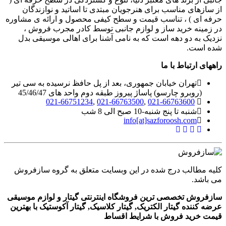
از سازهای مناسب برای هنرجویان مبتدی تا اساتید و نوازندگان
حرفه ای ) ، تناسب قیمت و سطح کیفی محصول و ارائه ی مشاوره
در زمینه خرید ساز و لوازم جانبی توسط کادر مجرب فروش ،
نزدیک به دو دهه است که به نامی آشنا برای اهالی موسیقی بدل
شده است.
راههای ارتباط با ما
تهران خیابان جمهوری، بعد از پل حافظ نرسیده به سی تیر
(روبرو چارسو) پاساژ پیروز طبقه دوم واحد های 45/46/47
021-66751234
,
021-66763500
,
021-66763600
شنبه تا پنج شنبه-10 صبح الی 8 شب
info[at]sazforoosh.com
کلیه مطالب درج شده در این وبسایت متعلق به گروه سازفروش
می باشد.
سازفروش تخصصی ترین فروشگاه اینترنتی گیتار و لوازم موسیقی
عرضه کننده گیتار الکتریک, گیتار کلاسیک, گیتار آکوستیک با بهترین
قیمت خرید فروش با شرایط اقساط