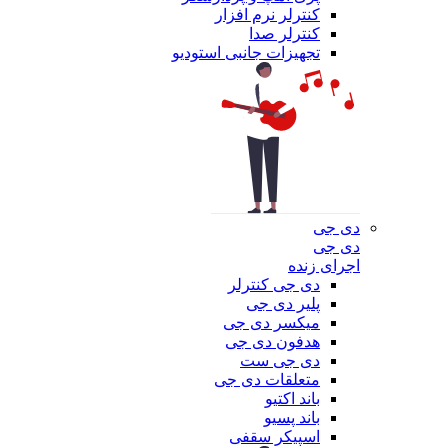
کنترلر نرم افزار
کنترلر صدا
تجهیزات جانبی استودیو
دی جی
دی جی
اجرای زنده
دی جی کنترلر
پلیر دی جی
میکسر دی جی
هدفون دی جی
دی جی ست
متعلقات دی جی
باند اکتیو
باند پسیو
اسپیکر سقفی