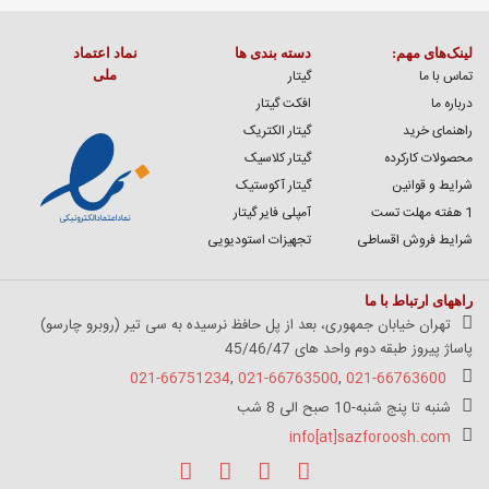
لینک‌های مهم:
دسته بندی ها
نماد اعتماد
تماس با ما
گیتار
ملی
درباره ما
افکت گیتار
راهنمای خرید
گیتار الکتریک
محصولات کارکرده
گیتار کلاسیک
شرایط و قوانین
گیتار آکوستیک
1 هفته مهلت تست
آمپلی فایر گیتار
شرایط فروش اقساطی
تجهیزات استودیویی
راههای ارتباط با ما
تهران خیابان جمهوری، بعد از پل حافظ نرسیده به سی تیر (روبرو چارسو)
پاساژ پیروز طبقه دوم واحد های 45/46/47
021-66751234
,
021-66763500
,
021-66763600
شنبه تا پنج شنبه-10 صبح الی 8 شب
info[at]sazforoosh.com