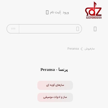
ورود
ثبت نام
گیتار
افکت
آمپلی فایر
سازفروش
Peransa
سیم گیتار
پیانو و کیبورد
پرنسا - Peransa
تجهیزات استودیویی
سازهای کوبه ای
دی جی
ساز و ادوات موسیقی
ساز و ادوات موسیقی
محصولات کارکرده