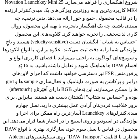
شروع آهنگسازی را فراهم می‌سازد. Novation Launchkey Mini 25
MK4 کاربردی‌ترین و به روزترین ویژگی‌های یک میدی‌کنترلر ارزنده
را در قالب محصولی جمع و جور ارائه می‌دهد. بدین ترتیب، چه
مبتدی باشید، چه یک آهنگساز باتجربه، با تهیه این محصول، روال
کاری لذت‌بخشی را تجربه خواهید کرد. کلاویه‌های این محصول
"حساس به شتاب" انگشتان دست (velocity-sensitive) هستند و تاچِ
نوازندگی شما را به دقت ثبت می‌کنند. علاوه بر این، با انواع انکودرها
و سوییچ‌های گوناگون به راحتی می‌توانید با فضای کاربری انواع و
اقسام DAW ها هماهنگ شوید و تعامل داشته باشید. به 16 پَدِ
پرفورمنس FSR نیز دسترسی خواهید داشت که اجرای لاین‌های
درامز و پرکاشن به صورت داینامیک و فعال‌سازی sample ها و grid
ها را ممکن می‌سازند. این پَدهای RGB دارای اَفتِرتاچ (aftertouch)
بوده و "حساس به شتاب" انگشتان دست هم هستند. بنابراین، برای
بروز خلاقیت فردی‌تان آزادی عمل بیشتری دارید. نسل چهارم
میدی‌کنترلرهای Launchkey آسان‌ترین راه ممکن برای اجرا و
نوازندگی در استودیو و روی استیج را در اختیار شما قرار می‌دهد. این
محصول در قیاس با نسل سوم خود، سازگاری بهتری با انواع DAW
ها دارد. با قابلیت "DAW Transport" روی سیکوئنسرهای Ableton