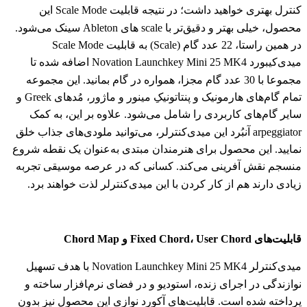
کنترل بهتری خواهید داشت؛ در نتیجه قابلیت Scale Mode این
محصول، خیلی بهتر و دقیق‌تر با scale های Ableton سینک می‌شود.
در همین راستا، 22 عدد گام (Scale) به قابلیت Scale Mode
میدی‌کیبورد Novation Launchkey Mini 25 MK4 اضافه شده تا
مجموعا با 30 عدد گام مجزا، همواره در گام بمانید. این مجموعه
تمام گام‌های هارمونیک و پنتاتونیکِ مینور و ماژور، مُدهای Greek و
سایر گام‌های کاربردی را شامل می‌شود. علاوه بر این، به کمک
arpeggiator آنبُرد این میدی‌کنترلر، می‌توانید ملودی‌های جذاب خلق
نمایید. این محصول برای هنرمندان مبتدی به‌عنوان یک نقطه شروع
منسجم نقش آفرینی می‌کند. کسانی که در عرصه موسیقی تجربه
زیادی دارند هم از کار کردن با این میدی‌کنترلر لذت خواهند برد.
قابلیت‌های Fixed Chord، User Chord و Chord Map
میدی‌کنترلر Novation Launchkey Mini 25 MK4 با هدف تسهیل
نوازندگی در اجرای زنده، استودیو و در فضای نرم‌‍افزار ساخته و
پرداخته شده است. قابلیت‌های آکورد نوازی این محصول نیز بدون