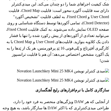
شک کیفیت اجراهای شما را دو چندان می‌کند. این میدی‌کنترلر
دارای سه قابلیت آکورد-محور است: قابلیت Chord Map، قابلیت
User Chord و Fixed Chord. به لطف قابلیت "تشخیص آکورد"
(Chord Detector)، تمامی آکوردها توسط دستگاه شناسایی و روی
صفحه OLED نمایش داده می‌شوند. به کمک قابلیت Fixed Chord،
می‌توانید تعدادی از آکوردهای از پیش رکورد شده را تنها با فشار
دادن یک کلاویه بنوازید. قابلیت‌های User Chord و Chord Map با به
کارگیری اَفتِرتاچ و پُلی‌فونی 16 پَدِ پرفورمنس، هر یک از پَدها را به
یک آکورد مشخص اختصاص می‌دهد؛ آن هم با قابلیت ترانسپوز
شدن!
سازگاری کامل با نرم‌افزارهای رایج آهنگسازی
از آنجایی که هر DAW ویژگی‌های منحصر به فرد خود را دارد،
طراحی میدی‌کنترلری که با اکثر DAW ها سازگار باشد، به هیچ وجه