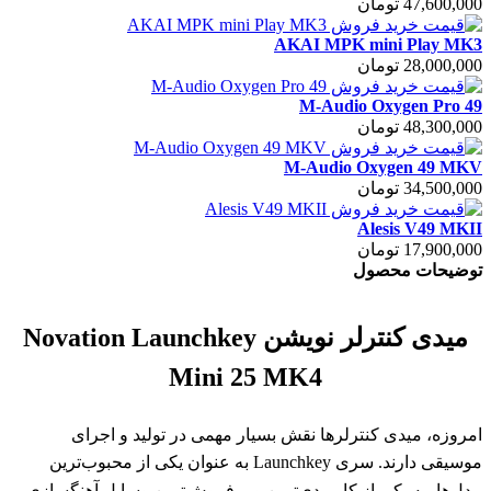
47,600,000 تومان
AKAI MPK mini Play MK3
28,000,000 تومان
M-Audio Oxygen Pro 49
48,300,000 تومان
M-Audio Oxygen 49 MKV
34,500,000 تومان
Alesis V49 MKII
17,900,000 تومان
توضیحات محصول
میدی کنترلر نویشن Novation Launchkey
Mini 25 MK4
امروزه، میدی کنترلر‌ها نقش بسیار مهمی در تولید و اجرای
موسیقی دارند. سری Launchkey به عنوان یکی از محبوب‌ترین
مدل‌ها، به یکی از کاربردی‌ترین و پرفروش‌ترین وسایل آهنگسازی