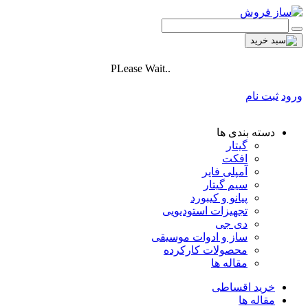
PLease Wait..
ورود
ثبت نام
دسته بندی ها
گیتار
افکت
آمپلی فایر
سیم گیتار
پیانو و کیبورد
تجهیزات استودیویی
دی جی
ساز و ادوات موسیقی
محصولات کارکرده
مقاله ها
خرید اقساطی
مقاله ها