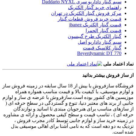
سیم گیتار داداریو سری Daddario NYXL
راهنمای خرید گیتار الکتریک
مرکز فروش گیتار الکتریک در تهران
قیمت خرید فروش قطعات گیتار
قیمت گیتار الکتریک ibanez
قیمت گیتار الحمرا
گیتار الکتریک طرح گیبسون
سیم گیتار داداریو اصل
گیتار کلاسیک قیمت
Beyerdynamic DT 770
نماد اعتماد ملی
از ساز فروش بیشتر بدانید
فروشگاه سازفروش با بیش از 18 سال سابقه در زمینه فروش ساز
و لوازم موسیقی، با کیفیت بالا و قیمت مناسب همواره همراه
موزیسین های کشور بوده است.سازفروش با عرضه ی ساز و لوازم
جانبی از برند های معتبر دنیا، تنوع و گستردگی در سطح حرفه ای (
از سازهای مناسب برای هنرجویان مبتدی تا اساتید و نوازندگان
حرفه ای ) ، تناسب قیمت و سطح کیفی محصول و ارائه ی مشاوره
در زمینه خرید ساز و لوازم جانبی توسط کادر مجرب فروش ،
نزدیک به دو دهه است که به نامی آشنا برای اهالی موسیقی بدل
شده است.