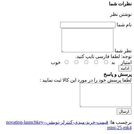
نظرات شما
نوشتن نظر
نام شما
نظر شما
توجه:
لطفا فارسی تایپ کنید.
امتیاز
بد
خوب
ادامه
پرسش و پاسخ
لطفا پرسش خود را در مورد این کالا ثبت نمایید :
ارسال
برچسب ها:
قیمت-خرید-میدی-کنترلر-نویشن-novation-launchkey-
mini-25-mk4