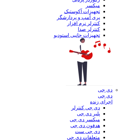
میکسر
تجهیزات آکوستیک
پری آمپ و پردازشگر
کنترلر نرم افزار
کنترلر صدا
تجهیزات جانبی استودیو
دی جی
دی جی
اجرای زنده
دی جی کنترلر
پلیر دی جی
میکسر دی جی
هدفون دی جی
دی جی ست
متعلقات دی جی