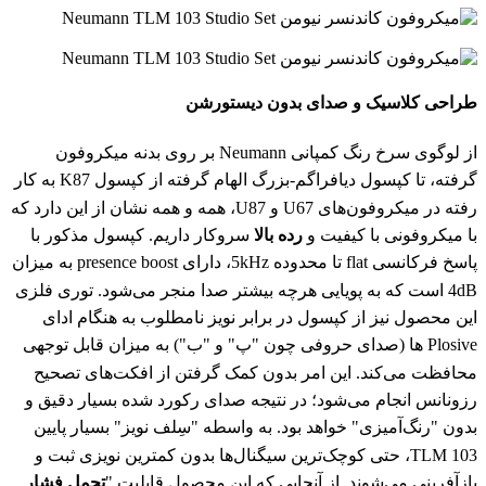
طراحی کلاسیک و صدای بدون دیستورشن
از لوگوی سرخ رنگ کمپانی Neumann بر روی بدنه میکروفون
گرفته، تا کپسول دیافراگم-بزرگ الهام گرفته از کپسول K87 به کار
رفته در میکروفون‌های U67 و U87، همه و همه نشان از این دارد که
با میکروفونی با کیفیت و
رده بالا
سروکار داریم. کپسول مذکور با
پاسخ فرکانسی flat تا محدوده 5kHz، دارای presence boost به میزان
4dB است که به پویایی هرچه بیشتر صدا منجر می‌شود. توری فلزی
این محصول نیز از کپسول در برابر نویز نامطلوب به هنگام ادای
Plosive ها (صدای حروفی چون "پ" و "ب") به میزان قابل توجهی
محافظت می‌کند. این امر بدون کمک گرفتن از افکت‌های تصحیح
رزونانس انجام می‌شود؛ در نتیجه صدای رکورد شده بسیار دقیق و
بدون "رنگ‌آمیزی" خواهد بود. به واسطه "سِلف نویز" بسیار پایین
TLM 103، حتی کوچک‌ترین سیگنال‌ها بدون کمترین نویزی ثبت و
بازآفرینی می‌شوند. از آنجایی که این محصول قابلیت "
تحمل فشار