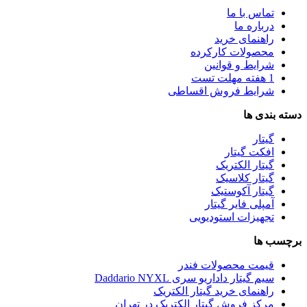
تماس با ما
درباره ما
راهنمای خرید
محصولات کارکرده
شرایط و قوانین
1 هفته مهلت تست
شرایط فروش اقساطی
دسته بندی ها
گیتار
افکت گیتار
گیتار الکتریک
گیتار کلاسیک
گیتار آکوستیک
آمپلی فایر گیتار
تجهیزات استودیویی
برچسب ها
قیمت محصولات فندر
سیم گیتار داداریو سری Daddario NYXL
راهنمای خرید گیتار الکتریک
مرکز فروش گیتار الکتریک در تهران