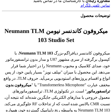
مشاوره رایگان
با کارشناسان ما در تماس باشید
تماس تلفنی
تلگرام
توضیحات محصول
میکروفون کاندنسر نیومن Neumann TLM
103 Studio Set
میکروفون کاندنسر دیافراگم-بزرگ
Neumann TLM 103
، با
کپسول برگرفته از سری مشهور U87 و مدار بدون ترانسفورماتور
خود، صدای کلاسیک و محبوب Neumann را در اختیار شما قرار
می‌دهد. این محصول با میزان "سِلف نویز" بسیار پایین خود، از پس
انواع و اقسام پروژه‌های استودیویی برمی‌آید. حروف TLM، در واقع
مخفف عبارت "Transformerless Microphone" یا "
میکروفون بدون
ترانسفورماتور
" است. در تکنولوژی TLM، ترانسفورماتورهای
معمول خروجی با مدارهای الکتریکی جایگزین شده‌اند که نتیجه آن،
نسبت CMR بالانس شده است که از تداخلات RF جلوگیری می‌کند.
Neumann TLM 103 به واسطه رِنج داینامیک گسترده خود، همواره