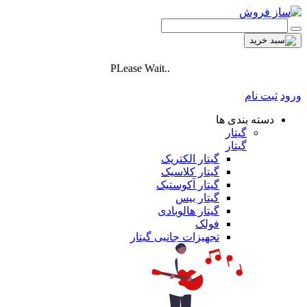
PLease Wait..
ورود
ثبت نام
دسته بندی ها
گیتار
گیتار
گیتار الکتریک
گیتار کلاسیک
گیتار آکوستیک
گیتار بیس
گیتار هالوبادی
فولک
تجهیزات جانبی گیتار