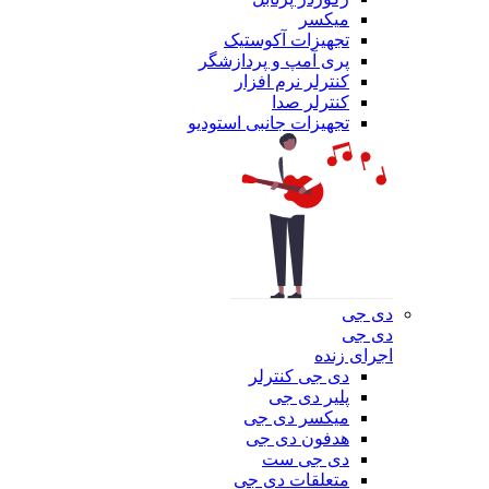
میکسر
تجهیزات آکوستیک
پری آمپ و پردازشگر
کنترلر نرم افزار
کنترلر صدا
تجهیزات جانبی استودیو
دی جی
دی جی
اجرای زنده
دی جی کنترلر
پلیر دی جی
میکسر دی جی
هدفون دی جی
دی جی ست
متعلقات دی جی