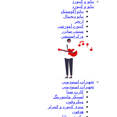
پیانو و کیبورد
پیانو و کیبورد
پیانو آکوستیک
پیانو دیجیتال
ارنجر
کیبورد آموزشی
سینتی سایزر
ورک استیشن
تجهیزات استودیویی
تجهیزات استودیویی
کارت صدا
اسپیکر مانیتورینگ
میکروفون
میدی کیبورد و کنترلر
هدفون
رکوردر پرتابل