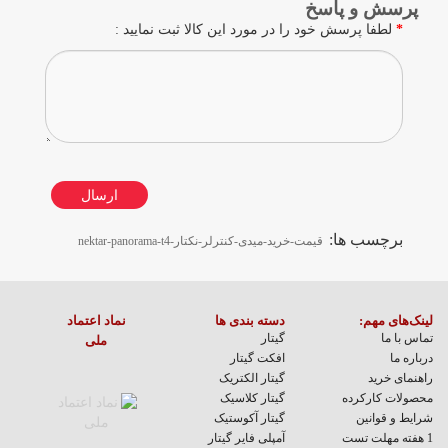
پرسش و پاسخ
لطفا پرسش خود را در مورد این کالا ثبت نمایید :
ارسال
برچسب ها:
قیمت-خرید-میدی-کنترلر-نکتار-nektar-panorama-t4
لینک‌های مهم:
دسته بندی ها
نماد اعتماد
تماس با ما
گیتار
ملی
درباره ما
افکت گیتار
راهنمای خرید
گیتار الکتریک
محصولات کارکرده
گیتار کلاسیک
شرایط و قوانین
گیتار آکوستیک
1 هفته مهلت تست
آمپلی فایر گیتار