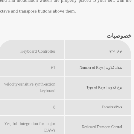
end and modulation wheels are properly placed to your left, with the
ctave and transpose buttons above them.
خصوصیات
نوع | Type
Keyboard Controller
تعداد کلاویه | Number of Keys
61
velocity-sensitive synth-action
نوع کلاویه | Type of Keys
keyboard
8
Encoders/Pots
Yes, full integration for major
Dedicated Transport Control
DAWs