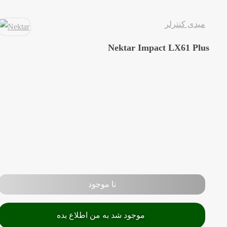
میدی کنترلر
Nektar Impact LX61 Plus
نا موجود
موجود شد به من اطلاع بده