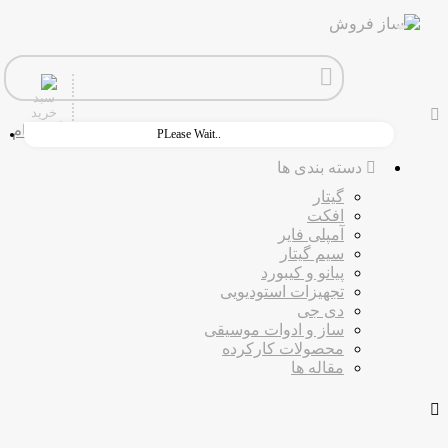
ورود
ثبت نام
PLease Wait..
دسته بندی ها
گیتار
افکت
آمپلی فایر
سیم گیتار
پیانو و کیبورد
تجهیزات استودیویی
دی جی
ساز و ادوات موسیقی
محصولات کارکرده
مقاله ها