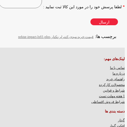
لطفا پرسش خود را در مورد این کالا ثبت نمایید :
ارسال
برچسب ها:
قیمت-خرید-میدی-کنترلر-نکتار-nektar-impact-lx61-plus
لینک‌های مهم:
تماس با ما
درباره ما
راهنمای خرید
محصولات کارکرده
شرایط و قوانین
1 هفته مهلت تست
شرایط فروش اقساطی
دسته بندی ها
گیتار
افکت گیتار