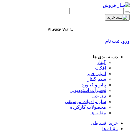
PLease Wait..
ورود
ثبت نام
دسته بندی ها
گیتار
افکت
آمپلی فایر
سیم گیتار
پیانو و کیبورد
تجهیزات استودیویی
دی جی
ساز و ادوات موسیقی
محصولات کارکرده
مقاله ها
خرید اقساطی
مقاله ها