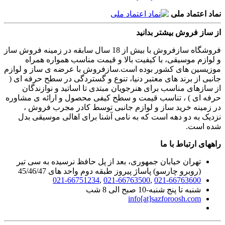
نماد اعتماد ملی
از ساز فروش بیشتر بدانید
فروشگاه سازفروش با بیش از 18 سال سابقه در زمینه فروش ساز
و لوازم موسیقی، با کیفیت بالا و قیمت مناسب همواره همراه
موزیسین های کشور بوده است.سازفروش با عرضه ی ساز و لوازم
جانبی از برند های معتبر دنیا، تنوع و گستردگی در سطح حرفه ای (
از سازهای مناسب برای هنرجویان مبتدی تا اساتید و نوازندگان
حرفه ای ) ، تناسب قیمت و سطح کیفی محصول و ارائه ی مشاوره
در زمینه خرید ساز و لوازم جانبی توسط کادر مجرب فروش ،
نزدیک به دو دهه است که به نامی آشنا برای اهالی موسیقی بدل
شده است.
راههای ارتباط با ما
تهران خیابان جمهوری، بعد از پل حافظ نرسیده به سی تیر
(روبرو چارسو) پاساژ پیروز طبقه دوم واحد های 45/46/47
021-66751234
,
021-66763500
,
021-66763600
شنبه تا پنج شنبه-10 صبح الی 8 شب
info[at]sazforoosh.com