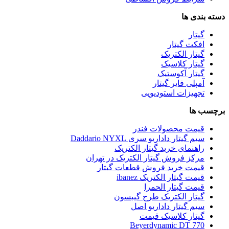
دسته بندی ها
گیتار
افکت گیتار
گیتار الکتریک
گیتار کلاسیک
گیتار آکوستیک
آمپلی فایر گیتار
تجهیزات استودیویی
برچسب ها
قیمت محصولات فندر
سیم گیتار داداریو سری Daddario NYXL
راهنمای خرید گیتار الکتریک
مرکز فروش گیتار الکتریک در تهران
قیمت خرید فروش قطعات گیتار
قیمت گیتار الکتریک ibanez
قیمت گیتار الحمرا
گیتار الکتریک طرح گیبسون
سیم گیتار داداریو اصل
گیتار کلاسیک قیمت
Beyerdynamic DT 770