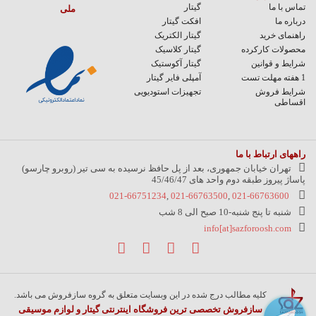
تماس با ما
گیتار
ملی
درباره ما
افکت گیتار
راهنمای خرید
گیتار الکتریک
محصولات کارکرده
گیتار کلاسیک
شرایط و قوانین
گیتار آکوستیک
1 هفته مهلت تست
آمپلی فایر گیتار
شرایط فروش
تجهیزات استودیویی
اقساطی
راههای ارتباط با ما
تهران خیابان جمهوری، بعد از پل حافظ نرسیده به سی تیر (روبرو چارسو)
پاساژ پیروز طبقه دوم واحد های 45/46/47
021-66751234
,
021-66763500
,
021-66763600
شنبه تا پنج شنبه-10 صبح الی 8 شب
info[at]sazforoosh.com
کلیه مطالب درج شده در این وبسایت متعلق به گروه سازفروش می باشد.
سازفروش تخصصی ترین فروشگاه اینترنتی گیتار و لوازم موسیقی