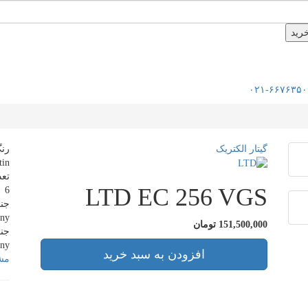
۰۲۱-۶۶۷۶۳۵۰
گیتار الکتریک
رنگ |
tin
تعداد 
LTD EC 256 VGS
6
جنس ب
ny
151,500,000 تومان
جنس 
ny
افزودن به سبد خرید
مشا