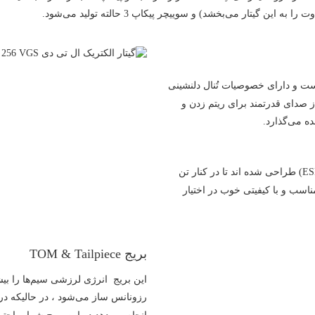
 گیتار می‌بخشد) و سوییچر پیکاپ 3 حالته تولید می‌شود.
 برخوردار است و دارای خصوصیات تُنال دلنشینی
دای قدرتمند برای ریتم زدن و
ه می‌گذارد.
پیکاپ‌های LH-150 توسط کمپانی معروف ای اس پی (ESP) طراحی شده اند تا در کنار تن
مناسب و با کیفیتی خوب در اختیار
بریج TOM & Tailpiece
این بریج انرژی لرزشی سیم‌ها را بیش
رزونانس ساز می‌شود ، در حالیکه در 