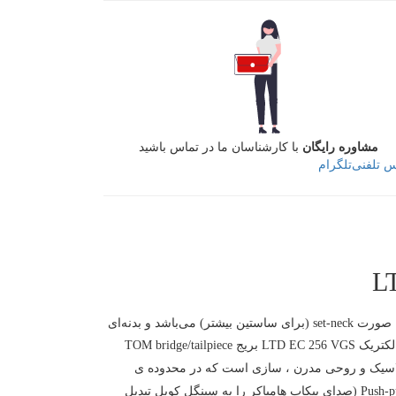
مشاوره رایگان
با کارشناسان ما در تماس باشید
س تلفنی
تلگرام
در گیتار الکتریک LTD EC 256 VGS می‌توان از صداهای وینتیج تا تن‌های مدرن و امروزی را ایجاد نمود. در این گیتار اتصال دسته به بدنه به صورت set-neck (برای ساستین بیشتر) می‌باشد و بدنه‌ای
از جنس چوب ماهون برای دوام بیشتر استفاده شده است که از دیگر نقاط قوت در این ساز به شمار می‌روند. یکی دیگر از مزایای گیتار الکتریک LTD EC 256 VGS بریج TOM bridge/tailpiece
 کوک نگه داشتن سازتان در هر شرایطی را می‌دهد. گیتار الکتریک LTD EC 256 VGS با ظاهری کلاسیک و روحی مدرن ، سازی است که در محدوده ی
قیمتی خود از ارزش خرید بالایی برخوردار است. این ساز که در گروه گیتارهای Solidbody قرار دارد، با دو پیکاپ هامباکر همراه با کلید Push-pull (صدای پیکاپ هامباکر را به سینگل کویل تبدیل