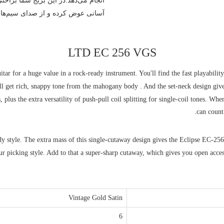
انجام می‌دهد.در این بریج شما براحتی
آسانی عوض کرده و از صدای سیم‌های 
LTD EC 256 VGS
r for a huge value in a rock-ready instrument. You'll find the fast playability,
ou'll get rich, snappy tone from the mahogany body . And the set-neck design gi
 plus the extra versatility of push-pull coil splitting for single-coil tones. Whe
can count
 style. The extra mass of this single-cutaway design gives the Eclipse EC-256 t
r picking style. Add to that a super-sharp cutaway, which gives you open access
Vintage Gold Satin
6