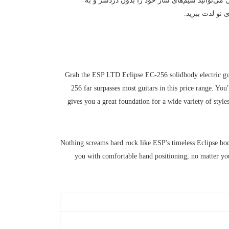
 می‌توانید سیم‌های ساز خود را بدون دردسر و به
نو لذت ببرید.
Grab the ESP LTD Eclipse EC-256 solidbody electric guita
256 far surpasses most guitars in this price range. Y
gives you a great foundation for a wide variety of styles,
Nothing screams hard rock like ESP's timeless Eclipse body
you with comfortable hand positioning, no matter you