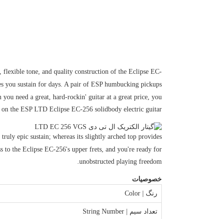
 flexible tone, and quality construction of the Eclipse EC-
ves you sustain for days. A pair of ESP humbucking pickups
n you need a great, hard-rockin' guitar at a great price, you
 on the ESP LTD Eclipse EC-256 solidbody electric guitar.
ruly epic sustain; whereas its slightly arched top provides
 to the Eclipse EC-256's upper frets, and you're ready for
unobstructed playing freedom.
خصوصیات
رنگ | Color
تعداد سیم | String Number