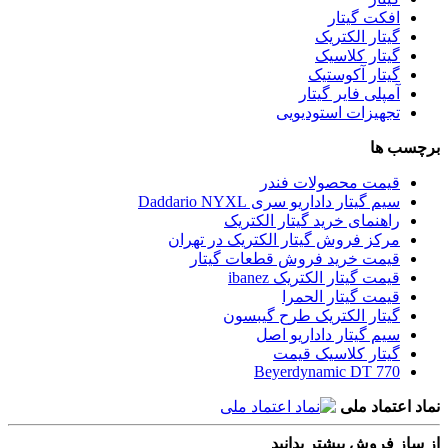
افکت گیتار
گیتار الکتریک
گیتار کلاسیک
گیتار آکوستیک
آمپلی فایر گیتار
تجهیزات استودیویی
برچسب ها
قیمت محصولات فندر
سیم گیتار داداریو سری Daddario NYXL
راهنمای خرید گیتار الکتریک
مرکز فروش گیتار الکتریک در تهران
قیمت خرید فروش قطعات گیتار
قیمت گیتار الکتریک ibanez
قیمت گیتار الحمرا
گیتار الکتریک طرح گیبسون
سیم گیتار داداریو اصل
گیتار کلاسیک قیمت
Beyerdynamic DT 770
نماد اعتماد ملی
از ساز فروش بیشتر بدانید