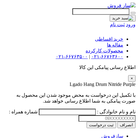
ورود
ثبت نام
گیتار
خرید اقساطی
مقاله ها
افکت
محصولات کارکرده
۰۲۱-۶۶۷۶۳۵۰۰
|
۰۲۱-۶۶۷۶۳۶۰۰
آمپلی فایر
اطلاع رسانی پیامکی این کالا
سیم گیتار
×
Lgado Hang Drum Nitride Purple
پیانو و کیبورد
با تکمیل این درخواست به محض موجود شدن این محصول به
تجهیزات استودیویی
صورت پیامکی به شما اطلاع رسانی خواهد شد.
دی جی
نام و نام خانوادگی :
شماره همراه :
ساز و ادوات موسیقی
انصراف
ثبت درخواست
سازفروش
محصولات کارکرده