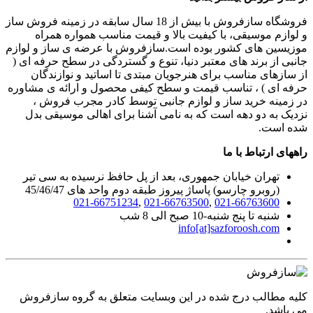
فروشگاه سازفروش با بیش از 18 سال سابقه در زمینه فروش ساز
و لوازم موسیقی، با کیفیت بالا و قیمت مناسب همواره همراه
موزیسین های کشور بوده است.سازفروش با عرضه ی ساز و لوازم
جانبی از برند های معتبر دنیا، تنوع و گستردگی در سطح حرفه ای (
از سازهای مناسب برای هنرجویان مبتدی تا اساتید و نوازندگان
حرفه ای ) ، تناسب قیمت و سطح کیفی محصول و ارائه ی مشاوره
در زمینه خرید ساز و لوازم جانبی توسط کادر مجرب فروش ،
نزدیک به دو دهه است که به نامی آشنا برای اهالی موسیقی بدل
شده است.
راههای ارتباط با ما
تهران خیابان جمهوری، بعد از پل حافظ نرسیده به سی تیر
(روبرو چارسو) پاساژ پیروز طبقه دوم واحد های 45/46/47
021-66751234
,
021-66763500
,
021-66763600
شنبه تا پنج شنبه-10 صبح الی 8 شب
info[at]sazforoosh.com
کلیه مطالب درج شده در این وبسایت متعلق به گروه سازفروش
می باشد.