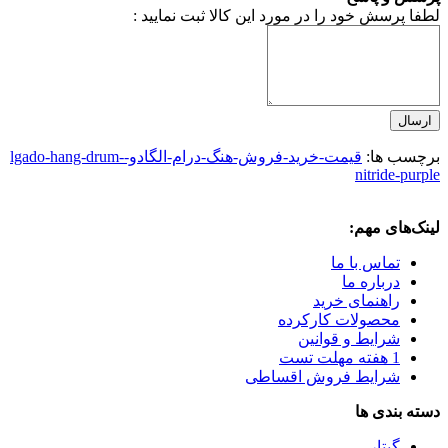
لطفا پرسش خود را در مورد این کالا ثبت نمایید :
ارسال
برچسب ها:
قیمت-خرید-فروش-هنگ-درام-الگادو-lgado-hang-drum-
nitride-purple
لینک‌های مهم:
تماس با ما
درباره ما
راهنمای خرید
محصولات کارکرده
شرایط و قوانین
1 هفته مهلت تست
شرایط فروش اقساطی
دسته بندی ها
گیتار