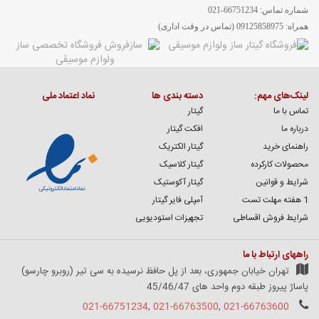
شماره تماس: 66751234-021
همراه: 09125858975 (تماس در وقت اداری)
لینک‌های مهم:
دسته بندی ها
نماد اعتماد ملی
تماس با ما
گیتار
درباره ما
افکت گیتار
راهنمای خرید
گیتار الکتریک
محصولات کارکرده
گیتار کلاسیک
شرایط و قوانین
گیتار آکوستیک
1 هفته مهلت تست
آمپلی فایر گیتار
شرایط فروش اقساطی
تجهیزات استودیویی
راههای ارتباط با ما
تهران خیابان جمهوری، بعد از پل حافظ نرسیده به سی تیر (روبرو چارسو)
پاساژ پیروز طبقه دوم واحد های 45/46/47
021-66751234
,
021-66763500
,
021-66763600