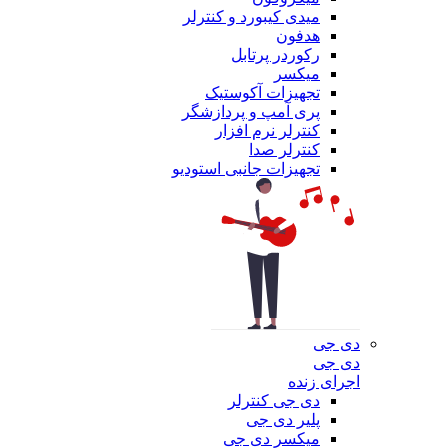
میدی کیبورد و کنترلر
هدفون
رکوردر پرتابل
میکسر
تجهیزات آکوستیک
پری آمپ و پردازشگر
کنترلر نرم افزار
کنترلر صدا
تجهیزات جانبی استودیو
دی جی
دی جی
اجرای زنده
دی جی کنترلر
پلیر دی جی
میکسر دی جی