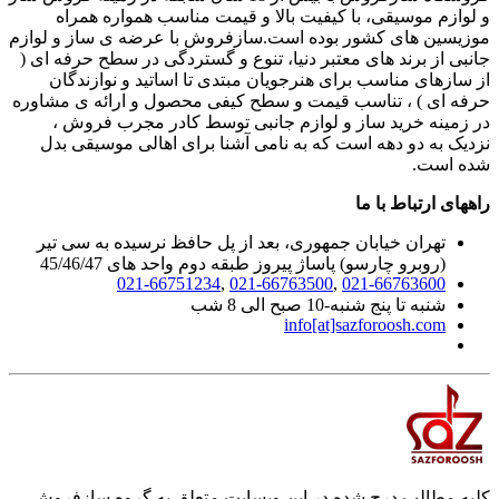
و لوازم موسیقی، با کیفیت بالا و قیمت مناسب همواره همراه
موزیسین های کشور بوده است.سازفروش با عرضه ی ساز و لوازم
جانبی از برند های معتبر دنیا، تنوع و گستردگی در سطح حرفه ای (
از سازهای مناسب برای هنرجویان مبتدی تا اساتید و نوازندگان
حرفه ای ) ، تناسب قیمت و سطح کیفی محصول و ارائه ی مشاوره
در زمینه خرید ساز و لوازم جانبی توسط کادر مجرب فروش ،
نزدیک به دو دهه است که به نامی آشنا برای اهالی موسیقی بدل
شده است.
راههای ارتباط با ما
تهران خیابان جمهوری، بعد از پل حافظ نرسیده به سی تیر
(روبرو چارسو) پاساژ پیروز طبقه دوم واحد های 45/46/47
021-66751234
,
021-66763500
,
021-66763600
شنبه تا پنج شنبه-10 صبح الی 8 شب
info[at]sazforoosh.com
کلیه مطالب درج شده در این وبسایت متعلق به گروه سازفروش