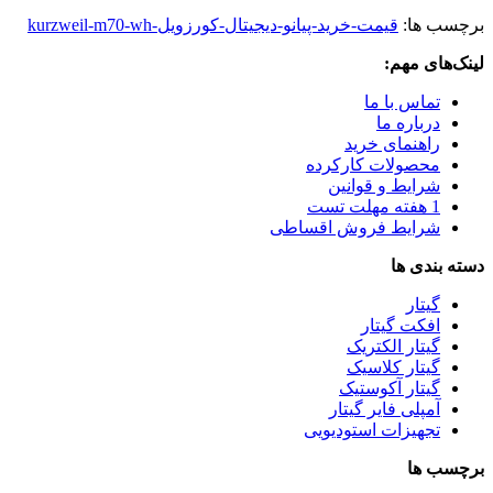
برچسب ها:
قیمت-خرید-پیانو-دیجیتال-کورزویل-kurzweil-m70-wh
لینک‌های مهم:
تماس با ما
درباره ما
راهنمای خرید
محصولات کارکرده
شرایط و قوانین
1 هفته مهلت تست
شرایط فروش اقساطی
دسته بندی ها
گیتار
افکت گیتار
گیتار الکتریک
گیتار کلاسیک
گیتار آکوستیک
آمپلی فایر گیتار
تجهیزات استودیویی
برچسب ها