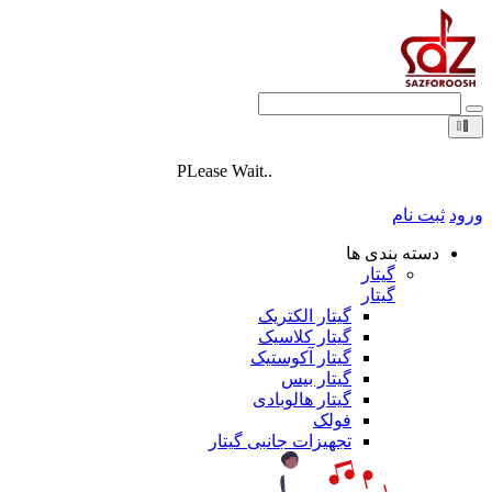
PLease Wait..
ورود
ثبت نام
دسته بندی ها
گیتار
گیتار
گیتار الکتریک
گیتار کلاسیک
گیتار آکوستیک
گیتار بیس
گیتار هالوبادی
فولک
تجهیزات جانبی گیتار