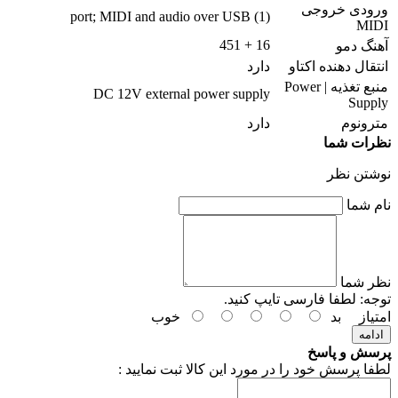
ورودی خروجی
(1) port; MIDI and audio over USB
MIDI
16 + 451
آهنگ دمو
انتقال دهنده اکتاو
دارد
منبع تغذیه | Power
DC 12V external power supply
Supply
مترونوم
دارد
نظرات شما
نوشتن نظر
نام شما
نظر شما
توجه:
لطفا فارسی تایپ کنید.
امتیاز
بد
خوب
ادامه
پرسش و پاسخ
لطفا پرسش خود را در مورد این کالا ثبت نمایید :