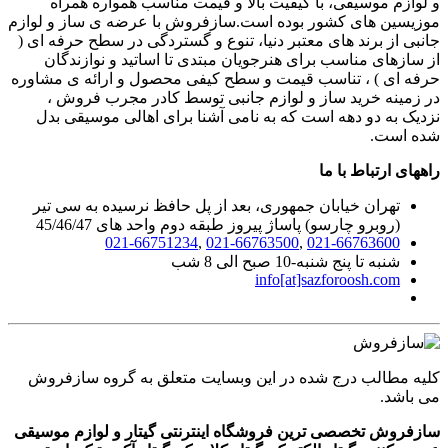
و لوازم موسیقی، با کیفیت بالا و قیمت مناسب همواره همراه
موزیسین های کشور بوده است.سازفروش با عرضه ی ساز و لوازم
جانبی از برند های معتبر دنیا، تنوع و گستردگی در سطح حرفه ای (
از سازهای مناسب برای هنرجویان مبتدی تا اساتید و نوازندگان
حرفه ای ) ، تناسب قیمت و سطح کیفی محصول و ارائه ی مشاوره
در زمینه خرید ساز و لوازم جانبی توسط کادر مجرب فروش ،
نزدیک به دو دهه است که به نامی آشنا برای اهالی موسیقی بدل
شده است.
راههای ارتباط با ما
تهران خیابان جمهوری، بعد از پل حافظ نرسیده به سی تیر
(روبرو چارسو) پاساژ پیروز طبقه دوم واحد های 45/46/47
021-66751234
,
021-66763500
,
021-66763600
شنبه تا پنج شنبه-10 صبح الی 8 شب
info[at]sazforoosh.com
کلیه مطالب درج شده در این وبسایت متعلق به گروه سازفروش
می باشد.
سازفروش تخصصی ترین فروشگاه اینترنتی گیتار و لوازم موسیقی