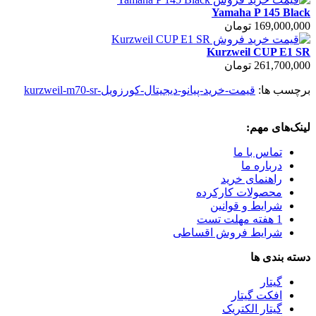
Yamaha P 145 Black
169,000,000 تومان
Kurzweil CUP E1 SR
261,700,000 تومان
برچسب ها:
قیمت-خرید-پیانو-دیجیتال-کورزویل-kurzweil-m70-sr
لینک‌های مهم:
تماس با ما
درباره ما
راهنمای خرید
محصولات کارکرده
شرایط و قوانین
1 هفته مهلت تست
شرایط فروش اقساطی
دسته بندی ها
گیتار
افکت گیتار
گیتار الکتریک