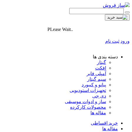
PLease Wait..
ورود
ثبت نام
دسته بندی ها
گیتار
افکت
آمپلی فایر
سیم گیتار
پیانو و کیبورد
تجهیزات استودیویی
دی جی
ساز و ادوات موسیقی
محصولات کارکرده
مقاله ها
خرید اقساطی
مقاله ها