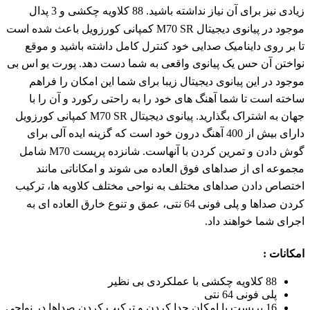
زیادی نیز برای آن نیاز نداشته باشید. 88 کلاویه چکشی و 3 پدال
موجود در پیانوی دیجیتال M70 SR کمپانی کورزویل باعث شده است
تا بر روی داینامیک صدایی خود کنترل کامل داشته باشید و موقع
نواختن آن حس یک پیانوی واقعی به شما دست دهد. پورت یو اس بی
موجود در این پیانوی دیجیتال زیبا برای شما این امکان را فراهم
ساخته است تا شما آهنگ های خود را به راحتی رکورد و آن را با
جهان به اشتراک بگذارید. پیانوی دیجیتال M70 SR کمپانی کورزویل
دارای بیش از 400 آهنگ درون خود است که گزینه ایده آلی برای
گوش دادن و تمرین کردن با آنهاست. شانزده پریست M70 شامل
مجموعه ای از صداهای فوق العاده می شوند و امکاناتی مانند
اختصاص دادن صداهای مختلف به نواحی مختلف کلاویه ها، ترکیب
کردن صداها و پلی فونی 64 نتی، عمق و تنوع خارق العاده ای به
اجرای شما خواهند داد.
امکانات :
88 کلاویه چکشی با عملکردی بی نظیر
پلی فونی 64 نتی
16 پریست با امکان جدا کردن و ترکیب کردن صداها در نواحی