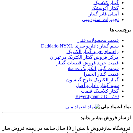
گیتار کلاسیک
گیتار آکوستیک
آمپلی فایر گیتار
تجهیزات استودیویی
برچسب ها
قیمت محصولات فندر
سیم گیتار داداریو سری Daddario NYXL
راهنمای خرید گیتار الکتریک
مرکز فروش گیتار الکتریک در تهران
قیمت خرید فروش قطعات گیتار
قیمت گیتار الکتریک ibanez
قیمت گیتار الحمرا
گیتار الکتریک طرح گیبسون
سیم گیتار داداریو اصل
گیتار کلاسیک قیمت
Beyerdynamic DT 770
نماد اعتماد ملی
از ساز فروش بیشتر بدانید
فروشگاه سازفروش با بیش از 18 سال سابقه در زمینه فروش ساز