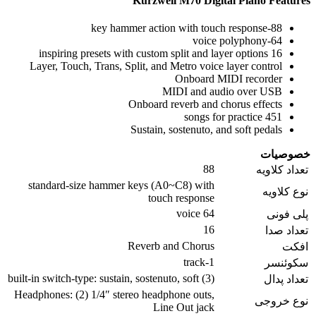
Kurzweil M70 Digital Piano Features
88-key hammer action with touch response
64-voice polyphony
16 inspiring presets with custom split and layer options
Layer, Touch, Trans, Split, and Metro voice layer control
Onboard MIDI recorder
MIDI and audio over USB
Onboard reverb and chorus effects
451 songs for practice
Sustain, sostenuto, and soft pedals
خصوصیات
88
تعداد کلاویه
standard-size hammer keys (A0~C8) with
نوع کلاویه
touch response
64 voice
پلی فونی
16
تعداد صدا
Reverb and Chorus
افکت
1-track
سکوئنسر
(3) built-in switch-type: sustain, sostenuto, soft
تعداد پدال
Headphones: (2) 1/4″ stereo headphone outs,
نوع خروجی
Line Out jack