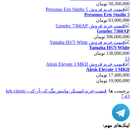
50,300,000 تومان
Presonus Eris Studio 5
63,900,000 تومان
Genelec 7360AP
396,000,000 تومان
Yamaha HS7i White
138,000,000 تومان
13
Alesis Elevate 3 MKII
17,400,000 تومان
19,900,000 تومان
برچسب ها:
قیمت-خرید-اسپیکر-مانیتورینگ-کی-آر-کی-krk-classic-
7-g3
لینک‌های مهم: