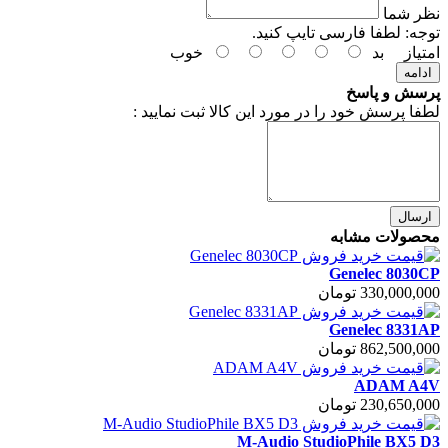
نظر شما
توجه:
لطفا فارسی تایپ کنید.
امتیاز
بد
خوب
ادامه
پرسش و پاسخ
لطفا پرسش خود را در مورد این کالا ثبت نمایید :
ارسال
محصولات مشابه
Genelec 8030CP
330,000,000 تومان
Genelec 8331AP
862,500,000 تومان
ADAM A4V
230,650,000 تومان
M-Audio StudioPhile BX5 D3