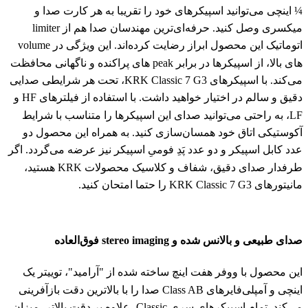
¼ اینچی می‌توانید اسپیکرهای خود را تقریبا به هر کارت صدا و
میکسری وصل کنید. حرفه‌ای‌ترین مهندسان صدا هم از limiter
اتوماتیک این محصول ابراز رضایت کرده‌اند. این ویژگی در volume
های بالا، از اسپیکرها در برابر peak های پراکنده و ناگهانی محافظت
می‌کند. با اسپیکرهای KRK Classic 7 G3، تحت هر شرایطی صدایی
دقیق و سالم در اختیار خواهید داشت. با استفاده از فیلترهای HF و
LF، به راحتی می‌توانید صدای این اسپیکرها را متناسب با شرایط
آکوستیکی اتاق خود همسان‌سازی کنید. به همراه این محصول دو
عدد کابل اسپیکر و دو عدد پَدِ فومیِ اسپیکر نیز عرضه می‌گردد. اگر
طرفدار صدای دقیق، شفاف و کلاسیک محصولات KRK هستید،
مانیتورهای KRK Classic 7 G3 را حتما امتحان کنید.
صدای طبیعی و بالانس شده و stereo imaging فوق‌العاده
این محصول با ووفر هفت اینچ ساخته شده از "آرامید"، توییتر یک
اینچی و آمپلی‌فایرهای Class AB صدا را با بالاترین دقت بازآفرینی
می‌کند. تمام اسپیکرهای سری Classic، علاوه بر دقت بالاتر، میزان