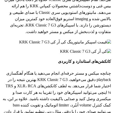
بیس غنی و دوست‌داشتنیِ محصولاتِ کمپانیِ KRK را هم ارائه
می‌دهند. مانیتورهای استودیویی سری Classic با صدای طبیعی و
بالانس شده و imaging استریو فوق‌العاده خود کمترین میزان
دیستورشن را دارند. با اسپیکرهای KRK Classic 7 G3، تجربه‌ای
متفاوت و لذت‌بخش از میکس و مستر خواهید داشت.
کانکشن‌های استاندارد و کاربردی
چنانچه میکس و مستر حرفه‌ای انجام می‌دهید یا هنگام آهنگسازی
playback دقیق می‌خواهید، KRK Classic 7 G3 بهترین نتیجه را در
اختیار شما قرار می‌دهد. به لطف کانکشن‌های XLR، RCA و TRS
¼ اینچی می‌توانید اسپیکرهای خود را تقریبا به هر کارت صدا و
میکسری وصل کنید و صدایی باکیفیت داشته باشید. علاوه بر این، به
کمک کنترل volume آنبُرد، limiter اتوماتیک و تقویت کننده bass
می‌توانید صدای خود را با دقتی مثال‌زدنی تنظیم نمایید. با قرار دادن