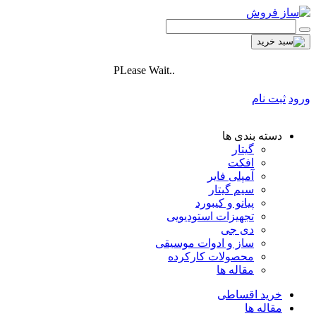
PLease Wait..
ورود
ثبت نام
دسته بندی ها
گیتار
افکت
آمپلی فایر
سیم گیتار
پیانو و کیبورد
تجهیزات استودیویی
دی جی
ساز و ادوات موسیقی
محصولات کارکرده
مقاله ها
خرید اقساطی
مقاله ها