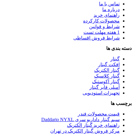
تماس با ما
درباره ما
راهنمای خرید
محصولات کارکرده
شرایط و قوانین
1 هفته مهلت تست
شرایط فروش اقساطی
دسته بندی ها
گیتار
افکت گیتار
گیتار الکتریک
گیتار کلاسیک
گیتار آکوستیک
آمپلی فایر گیتار
تجهیزات استودیویی
برچسب ها
قیمت محصولات فندر
سیم گیتار داداریو سری Daddario NYXL
راهنمای خرید گیتار الکتریک
مرکز فروش گیتار الکتریک در تهران