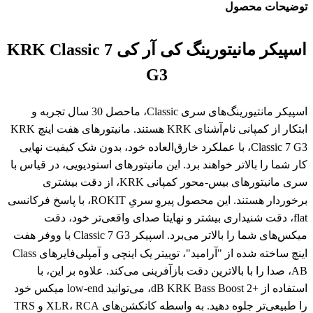
توضیحات محصول
اسپیکر مانیتورینگ کی آر کی KRK Classic 7
G3
اسپیکر مانتیورینگ‌های سری Classic، ماحصل 30 سال تجربه و
ابتکار از کمپانی نام‌آشنای KRK هستند. مانیتورهای هفت اینچ KRK
Classic 7 G3، با عملکرد خارق‌العاده خود، بدون شک کیفیت نهایی
کار شما را بالاتر خواهند برد. این مانیتورهای استودیویی، در قیاس با
سری مانیتورهای بیس-محور کمپانی KRK، از دقت بیشتری
برخوردار هستند. این محصول پیروِ سریِ ROKIT، با پاسخ فرکانسی
flat، دقت شنیداری بیشتر و نهایتا صدای واقعی‌تر خود، دقت
میکس‌‌های شما را بالاتر می‌برد. اسپیکر Classic 7 G3 با ووفر هفت
اینچ ساخته شده از "آرامید"، توییتر یک اینچی و آمپلی‌فایرهای Class
AB، صدا را با بالاترین دقت بازآفرینی می‌کند. علاوه بر این، با
استفاده از +2 dB KRK Bass Boost، می‌توانید low-end میکس خود
را طبیعی‌تر جلوه دهید. به واسطه کانکشن‌های XLR، RCA و TRS