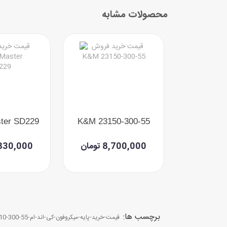
محصولات مشابه
ter SD229
K&M 23150-300-55
Rode Micr
مان
8,700,000 تومان
4,830,000 تو
برچسب ها:
قیمت-خرید-پایه-میکروفون-کی-اند-ام-k-m-25910-300-55