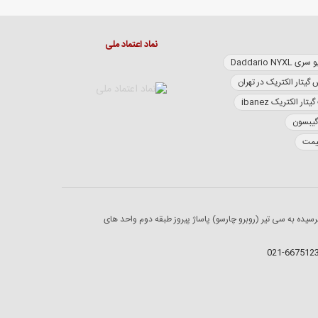
نماد اعتماد ملی
Daddario NY
 گیتار الکتریک در تهران
تار الکتریک ibanez
گیبسون
قیمت
رسیده به سی تیر (روبرو چارسو) پاساژ پیروز طبقه دوم واحد های
021-667512