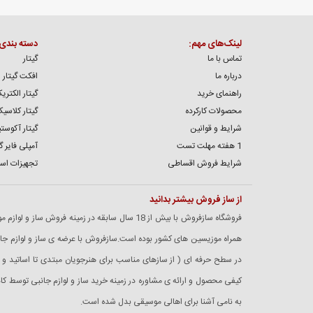
لینک‌های مهم:
دسته بندی
تماس با ما
گیتار
درباره ما
افکت گیتار
راهنمای خرید
گیتار الکتری
محصولات کارکرده
گیتار کلاسی
شرایط و قوانین
گیتار آکوست
1 هفته مهلت تست
آمپلی فایر گی
شرایط فروش اقساطی
تجهیزات اس
از ساز فروش بیشتر بدانید
فروشگاه سازفروش با بیش از 18 سال سابقه در زمینه فروش
همراه موزیسین های کشور بوده است.سازفروش با عرضه ی ساز و لوازم جانبی
در سطح حرفه ای ( از سازهای مناسب برای هنرجویان مبتدی تا اساتید و 
کیفی محصول و ارائه ی مشاوره در زمینه خرید ساز و لوازم جانبی توسط 
به نامی آشنا برای اهالی موسیقی بدل شده است.