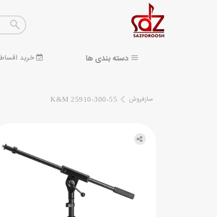
دسته بندی ها
خرید اقساط
سازفروش
K&M 25910-300-55