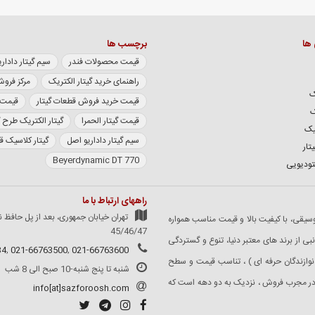
 ها
برچسب ها
قیمت محصولات فندر
سیم گیتار داداریو سری XL
راهنمای خرید گیتار الکتریک
مرکز فروش
ک
قیمت خرید فروش قطعات گیتار
قیمت گی
ک
قیمت گیتار الحمرا
گیتار الکتریک طرح 
یک
سیم گیتار داداریو اصل
گیتار کلاسیک 
تار
Beyerdynamic DT 770
تودیویی
راههای ارتباط با ما
تهران خیابان جمهوری، بعد از پل حافظ ن
 ساز و لوازم موسیقی، با کیفیت بالا و قیمت مناسب همواره
45/46/47
 از برند های معتبر دنیا، تنوع و گستردگی
34
,
021-66763500
,
021-66763600
نوازندگان حرفه ای ) ، تناسب قیمت و سطح
شنبه تا پنج شنبه-10 صبح الی 8 شب
کادر مجرب فروش ، نزدیک به دو دهه است که
info[at]sazforoosh.com