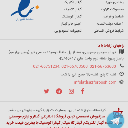
راهنمای خرید
گیتار الکتریک
محصولات کارکرده
گیتار کلاسیک
شرایط و قوانین
گیتار آکوستیک
1 هفته مهلت تست
آمپلی فایر گیتار
شرایط فروش اقساطی
تجهیزات استودیویی
راههای ارتباط با ما
تهران خیابان جمهوری، بعد از پل حافظ نرسیده به سی تیر (روبرو چارسو)
پاساژ پیروز طبقه دوم واحد های 45/46/47
021-66751234
,
021-66763500
,
021-66763600
شنبه تا پنج شنبه-10 صبح الی 8 شب
info[at]sazforoosh.com
کلیه مطالب درج شده در این وبسایت متعلق به گروه سازفروش می باشد.
سازفروش تخصصی ترین فروشگاه اینترنتی گیتار و لوازم موسیقی
عرضه کننده گیتار الکتریک, گیتار کلاسیک, گیتار آکوستیک با بهترین قیمت خرید