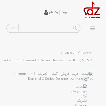
ورود
ثبت نام
گیتار
افکت
آمپلی فایر
سیم گیتار
سازفروش
Jackson
Jackson Phil Demmel X Series Demmelition King V Red
پیانو و کیبورد
تجهیزات استودیویی
دی جی
ساز و ادوات موسیقی
محصولات کارکرده