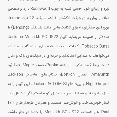
تیره و زیبای خود، حسی شبیه به چوب Rosewood دارد و سطحی
صاف و روان برای حرکت انگشتان فراهم می‌کند. 22 فرت Jumbo
روی این فینگربُرد، اجرای تکنیک‌هایی مانند بِندینگ (Bending) را
ساده‌تر از همیشه می‌سازد. گیتار Jackson Monarkh SC JS22
Tobacco Burst یک انتخاب فوق‌العاده برای نوازندگانی است که
می‌خواهند به صدایی استاندارد و حرفه‌ای در سبک‌های راک و متال
دست پیدا کنند. ترکیبی از بدنه Poplar، دسته Maple، فینگربُرد
Amaranth، اتصال Bolt-on، پیکاپ‌های هامباکر Jackson
High-Output و بریج Jackson® TOM-Style، این گیتار را به
سازی قدرتمند و همه‌ فن حریف تبدیل کرده است. اگر به دنبال یک
گیتار خوش‌ساخت و خوش‌صدا هستید و همزمان طرفدار طرح Les
Paul هم هستید، Monarkh SC JS22 را حتما در نظر داشته