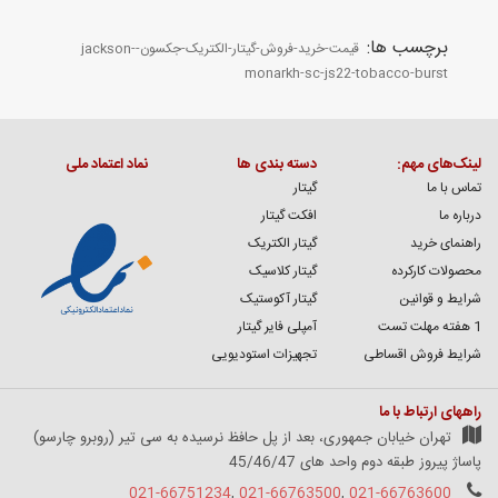
برچسب ها:
قیمت-خرید-فروش-گیتار-الکتریک-جکسون-jackson-
monarkh-sc-js22-tobacco-burst
لینک‌های مهم:
دسته بندی ها
نماد اعتماد ملی
تماس با ما
گیتار
درباره ما
افکت گیتار
راهنمای خرید
گیتار الکتریک
محصولات کارکرده
گیتار کلاسیک
شرایط و قوانین
گیتار آکوستیک
1 هفته مهلت تست
آمپلی فایر گیتار
شرایط فروش اقساطی
تجهیزات استودیویی
راههای ارتباط با ما
تهران خیابان جمهوری، بعد از پل حافظ نرسیده به سی تیر (روبرو چارسو)
پاساژ پیروز طبقه دوم واحد های 45/46/47
021-66751234
,
021-66763500
,
021-66763600