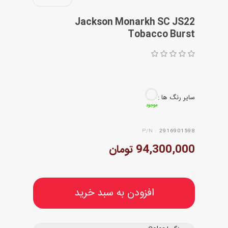
Jackson Monarkh SC JS22
Tobacco Burst
سایر رنگ ها :
موجود
P/N :
2916901598
94,300,000 تومان
افزودن به سبد خرید