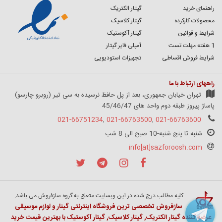
راهنمای خرید
گیتار الکتریک
محصولات کارکرده
گیتار کلاسیک
شرایط و قوانین
گیتار آکوستیک
1 هفته مهلت تست
آمپلی فایر گیتار
شرایط فروش اقساطی
تجهیزات استودیویی
راههای ارتباط با ما
تهران خیابان جمهوری، بعد از پل حافظ نرسیده به سی تیر (روبرو چارسو)
پاساژ پیروز طبقه دوم واحد های 45/46/47
021-66751234
,
021-66763500
,
021-66763600
شنبه تا پنج شنبه-10 صبح الی 8 شب
info[at]sazforoosh.com
کلیه مطالب درج شده در این وبسایت متعلق به گروه سازفروش می باشد.
سازفروش تخصصی ترین فروشگاه اینترنتی گیتار و لوازم موسیقی
عرضه کننده گیتار الکتریک, گیتار کلاسیک, گیتار آکوستیک با بهترین قیمت خرید