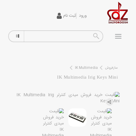
ورود
ثبت نام
گیتار
افکت
آمپلی فایر
سیم گیتار
سازفروش
IK Multimedia
IK Multimedia Irig Keys Mini
پیانو و کیبورد
تجهیزات استودیویی
دی جی
ساز و ادوات موسیقی
محصولات کارکرده