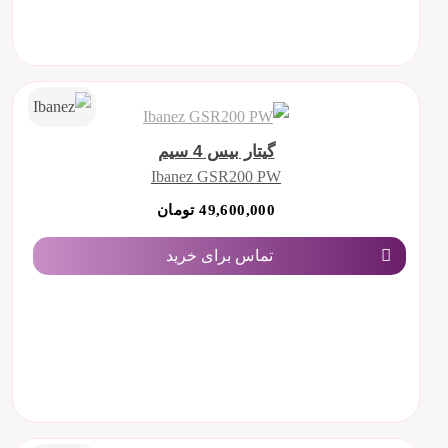
گیتار بیس 4 سیم
Ibanez GSR200 PW
49,600,000 تومان
تماس برای خرید