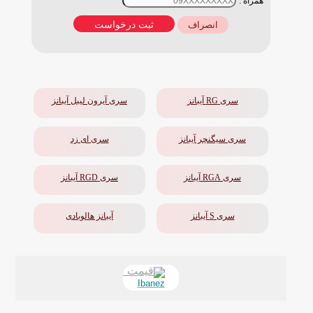
همراه :
ثبت درخواست
انصراف
سری RG آیبانز
سری آیرون لیبل آیبانز
سری سیگنچر آیبانز
سری ای زد
سری RGA آیبانز
سری RGD آیبانز
سری S آیبانز
آیبانز هالوبادی
Ibanez