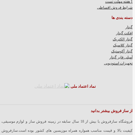
1 هفته مهلت تست
شرایط فروش اقساطی
دسته بندی ها
گیتار
افکت گیتار
گیتار الکتریک
گیتار کلاسیک
گیتار آکوستیک
آمپلی فایر گیتار
تجهیزات استودیویی
نماد اعتماد ملی
از ساز فروش بیشتر بدانید
فروشگاه سازفروش با بیش از 18 سال سابقه در زمینه فروش ساز و لوازم موسیقی، 
کیفیت بالا و قیمت مناسب همواره همراه موزیسین های کشور بوده است.سازفروش ب