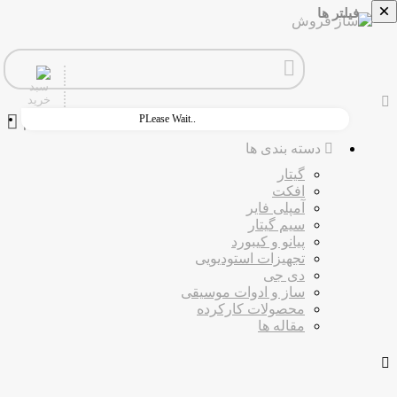
×
فیلتر ها
PLease Wait..
ورود
ثبت نام
دسته بندی ها
گیتار
افکت
آمپلی فایر
سیم گیتار
پیانو و کیبورد
تجهیزات استودیویی
دی جی
ساز و ادوات موسیقی
محصولات کارکرده
مقاله ها