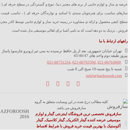
عرضه ی ساز و لوازم جانبی از برند های معتبر دنیا، تنوع و گستردگی در سطح حرفه ای ( ا
سازهای مناسب برای هنرجویان مبتدی تا اساتید و نوازندگان حرفه ای ) ، تناسب قیمت 
سطح کیفی محصول و ارائه ی مشاوره در زمینه خرید ساز و لوازم جانبی توسط کادر مجر
فروش ، نزدیک به دو دهه است که به نامی آشنا برای اهالی موسیقی بدل شده است.
راههای ارتباط با ما
تهران خیابان جمهوری، بعد از پل حافظ نرسیده به سی تیر (روبرو چارسو) پاساژ
پیروز طبقه دوم واحد های 45/46/47
021-66751234
,
021-66763500
,
021-66763600
شنبه تا پنج شنبه-10 صبح الی 8 شب
info[at]sazforoosh.com
کلیه مطالب درج شده در این وبسایت متعلق به گروه
سازفروش می باشد.
SAZFOROOSH
سازفروش تخصصی ترین فروشگاه اینترنتی گیتار و لوازم
2016
موسیقی عرضه کننده گیتار الکتریک, گیتار کلاسیک, گیتار
آکوستیک با بهترین قیمت خرید فروش با شرایط اقساط