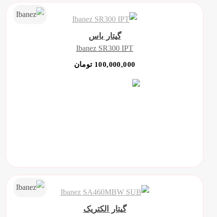
گیتار باس
Ibanez SR300 IPT
100,000,000 تومان
گیتار الکتریک