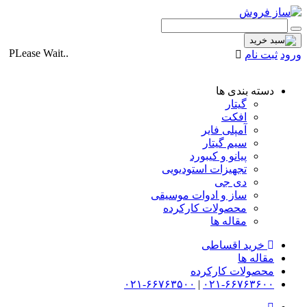
PLease Wait..
ورود
ثبت نام
دسته بندی ها
گیتار
افکت
آمپلی فایر
سیم گیتار
پیانو و کیبورد
تجهیزات استودیویی
دی جی
ساز و ادوات موسیقی
محصولات کارکرده
مقاله ها
خرید اقساطی
مقاله ها
محصولات کارکرده
۰۲۱-۶۶۷۶۳۵۰۰
|
۰۲۱-۶۶۷۶۳۶۰۰