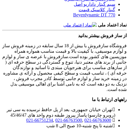
سیم گیتار داداریو اصل
گیتار کلاسیک قیمت
Beyerdynamic DT 770
نماد اعتماد ملی
از ساز فروش بیشتر بدانید
فروشگاه سازفروش با بیش از 18 سال سابقه در زمینه فروش ساز
و لوازم موسیقی، با کیفیت بالا و قیمت مناسب همواره همراه
موزیسین های کشور بوده است.سازفروش با عرضه ی ساز و لوازم
جانبی از برند های معتبر دنیا، تنوع و گستردگی در سطح حرفه ای (
از سازهای مناسب برای هنرجویان مبتدی تا اساتید و نوازندگان
حرفه ای ) ، تناسب قیمت و سطح کیفی محصول و ارائه ی مشاوره
در زمینه خرید ساز و لوازم جانبی توسط کادر مجرب فروش ،
نزدیک به دو دهه است که به نامی آشنا برای اهالی موسیقی بدل
شده است.
راههای ارتباط با ما
تهران خیابان جمهوری، بعد از پل حافظ نرسیده به سی تیر
(روبرو چارسو) پاساژ پیروز طبقه دوم واحد های 45/46/47
021-66751234
,
021-66763500
,
021-66763600
شنبه تا پنج شنبه-10 صبح الی 8 شب