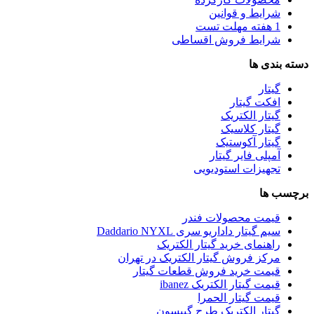
شرایط و قوانین
1 هفته مهلت تست
شرایط فروش اقساطی
دسته بندی ها
گیتار
افکت گیتار
گیتار الکتریک
گیتار کلاسیک
گیتار آکوستیک
آمپلی فایر گیتار
تجهیزات استودیویی
برچسب ها
قیمت محصولات فندر
سیم گیتار داداریو سری Daddario NYXL
راهنمای خرید گیتار الکتریک
مرکز فروش گیتار الکتریک در تهران
قیمت خرید فروش قطعات گیتار
قیمت گیتار الکتریک ibanez
قیمت گیتار الحمرا
گیتار الکتریک طرح گیبسون