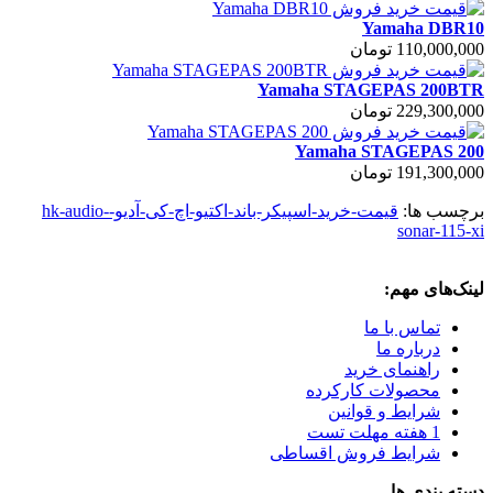
Yamaha DBR10
110,000,000 تومان
Yamaha STAGEPAS 200BTR
229,300,000 تومان
Yamaha STAGEPAS 200
191,300,000 تومان
برچسب ها:
قیمت-خرید-اسپیکر-باند-اکتیو-اچ-کی-آدیو-hk-audio-
sonar-115-xi
لینک‌های مهم:
تماس با ما
درباره ما
راهنمای خرید
محصولات کارکرده
شرایط و قوانین
1 هفته مهلت تست
شرایط فروش اقساطی
دسته بندی ها