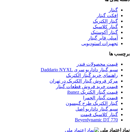
گیتار
افکت گیتار
گیتار الکتریک
گیتار کلاسیک
گیتار آکوستیک
آمپلی فایر گیتار
تجهیزات استودیویی
برچسب ها
قیمت محصولات فندر
سیم گیتار داداریو سری Daddario NYXL
راهنمای خرید گیتار الکتریک
مرکز فروش گیتار الکتریک در تهران
قیمت خرید فروش قطعات گیتار
قیمت گیتار الکتریک ibanez
قیمت گیتار الحمرا
گیتار الکتریک طرح گیبسون
سیم گیتار داداریو اصل
گیتار کلاسیک قیمت
Beyerdynamic DT 770
نماد اعتماد ملی