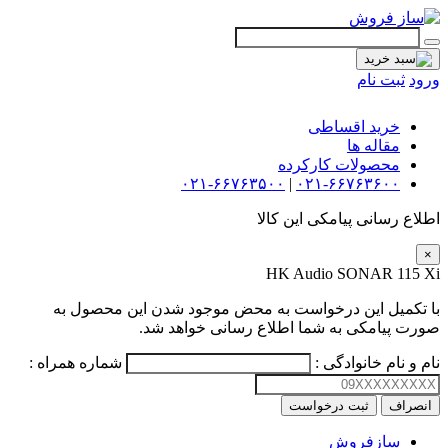
ورود
ثبت نام
گیتار
خرید اقساطی
مقاله ها
افکت
محصولات کارکرده
۰۲۱-۶۶۷۶۳۵۰۰
|
۰۲۱-۶۶۷۶۳۶۰۰
آمپلی فایر
اطلاع رسانی پیامکی این کالا
سیم گیتار
×
HK Audio SONAR 115 Xi
پیانو و کیبورد
با تکمیل این درخواست به محض موجود شدن این محصول به
تجهیزات استودیویی
صورت پیامکی به شما اطلاع رسانی خواهد شد.
دی جی
نام و نام خانوادگی :
شماره همراه :
ساز و ادوات موسیقی
انصراف
ثبت درخواست
سازفروش
محصولات کارکرده