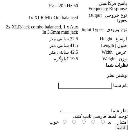
پاسخ فرکانسی |
50 Hz – 20 kHz
Frequency Response
نوع خروجی | Output
1x XLR Mix Out balanced
Types
2x XLR/jack combo balanced, 1 x Aux
نوع ورودی | Input Types
In 3.5mm mini jack
ارتفاع | Height
72.5 سانتی متر
طول | Length
41.5 سانتی متر
عرض | Width
42.5 سانتی متر
وزن | Weight
19.5 کیلوگرم
نظرات شما
نوشتن نظر
نام شما
نظر شما
توجه:
لطفا فارسی تایپ کنید.
امتیاز
بد
خوب
ادامه