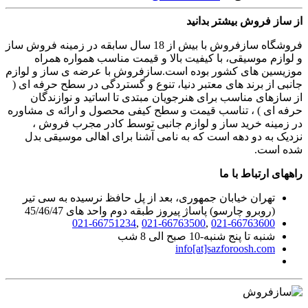
از ساز فروش بیشتر بدانید
فروشگاه سازفروش با بیش از 18 سال سابقه در زمینه فروش ساز
و لوازم موسیقی، با کیفیت بالا و قیمت مناسب همواره همراه
موزیسین های کشور بوده است.سازفروش با عرضه ی ساز و لوازم
جانبی از برند های معتبر دنیا، تنوع و گستردگی در سطح حرفه ای (
از سازهای مناسب برای هنرجویان مبتدی تا اساتید و نوازندگان
حرفه ای ) ، تناسب قیمت و سطح کیفی محصول و ارائه ی مشاوره
در زمینه خرید ساز و لوازم جانبی توسط کادر مجرب فروش ،
نزدیک به دو دهه است که به نامی آشنا برای اهالی موسیقی بدل
شده است.
راههای ارتباط با ما
تهران خیابان جمهوری، بعد از پل حافظ نرسیده به سی تیر
(روبرو چارسو) پاساژ پیروز طبقه دوم واحد های 45/46/47
021-66751234
,
021-66763500
,
021-66763600
شنبه تا پنج شنبه-10 صبح الی 8 شب
info[at]sazforoosh.com