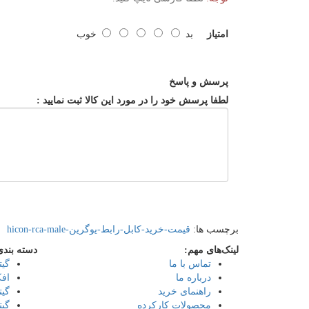
امتیاز
بد
خوب
پرسش و پاسخ
لطفا پرسش خود را در مورد این کالا ثبت نمایید :
برچسب ها:
قیمت-خرید-کابل-رابط-یوگرین-hicon-rca-male
لینک‌های مهم:
دسته بندی
تماس با ما
گیت
درباره ما
افک
راهنمای خرید
گیت
محصولات کارکرده
گیت