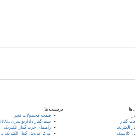
 ها
برچسب ها
ار
قیمت محصولات فندر
ت گیتار
سیم گیتار داداریو سری Daddario NYXL
ار الکتریک
راهنمای خرید گیتار الکتریک
ار کلاسیک
مرکز فروش گیتار الکتریک در 