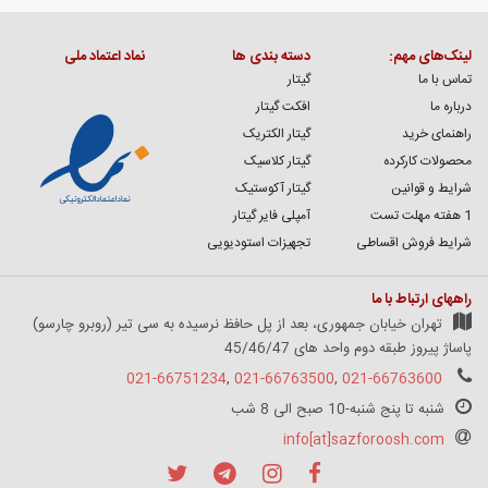
لینک‌های مهم:
دسته بندی ها
نماد اعتماد ملی
تماس با ما
گیتار
درباره ما
افکت گیتار
راهنمای خرید
گیتار الکتریک
محصولات کارکرده
گیتار کلاسیک
شرایط و قوانین
گیتار آکوستیک
1 هفته مهلت تست
آمپلی فایر گیتار
شرایط فروش اقساطی
تجهیزات استودیویی
راههای ارتباط با ما
تهران خیابان جمهوری، بعد از پل حافظ نرسیده به سی تیر (روبرو چارسو)
پاساژ پیروز طبقه دوم واحد های 45/46/47
021-66751234
,
021-66763500
,
021-66763600
شنبه تا پنج شنبه-10 صبح الی 8 شب
info[at]sazforoosh.com