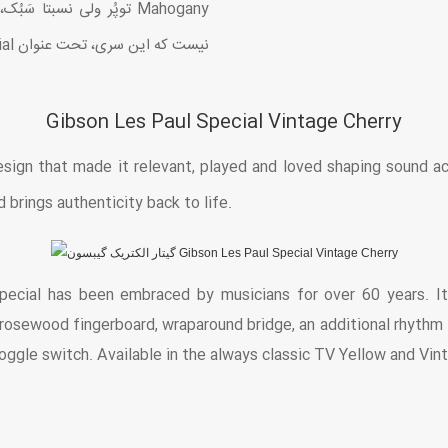
نیست که این سری، تحت عنوان Special عرضه می‌شود.
Gibson Les Paul Special Vintage Cherry
esign that made it relevant, played and loved shaping sound a
 brings authenticity back to life.
Special has been embraced by musicians for over 60 years. I
osewood fingerboard, wraparound bridge, an additional rhythm P
oggle switch. Available in the always classic TV Yellow and Vin