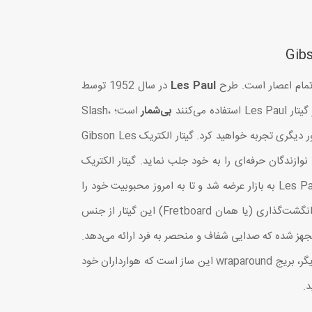
تمام اعصار است. طرح
Les Paul
در سال 1952 توسط
بی‌شمار
است؛ Slash،
Jimmy Page، Adam Jones، Matt Heafy تنها گوشه‌ای از این لیست بی‌پایان هستند. با گیتارهای Gibson لذت نوازندگی را جور دیگری تجربه خواهید کرد. گیتار الکتریک Gibson Les
ه توجه نوازندگان حرفه‌ای را به خود جلب نماید. گیتار الکتریک
Gibson Les Paul Special Vintage Cherry، برای اولین بار در سال 1955 به عنوان نسخه سَبُک وزن‌تر و مدرن تر Les Paul Standard به بازار عرضه شد و تا به امروز محبوبیت خود را
بین طیف گسترده‌ای از نوازندگان حفظ کرده است. دسته (یا neck) و بدنه این ساز از چوب Mahogany ساخته شده است. صفحه انگشت‌گذاری (یا همان Fretboard) این گیتار از جنس
هز شده که صدایی شفاف و منحصر به فرد ارائه می‌دهد.
پیکاپ‌های P-90 جزو آن دسته از پیکاپ‌های خاص هستند که طی سالیان دراز، طرفداران دو آتیشه خود را جمع کرده‌اند. نکته جالب دیگر، بریج wraparound این ساز است که هوارداران خود