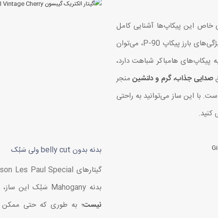
هستید، قطعا با صدای خاص این پیکاپ‌ها آشنایی کامل
دارید. تنوع tonal پیکاپ‌های P-90 بسیار بالاست. از ویژگی‌های بارز پیکاپ P-90، می‌توان
زان Punch خاص که کمی به پیکاپ‌های هامباکر شباهت دارد،
صدایی جذاب، گرم و دلنشین
منجر
ت. با این ساز می‌توانید به راحتی
بدنه بدون belly cut ولی سَبُک
بدنه Mahogany سَبُک این ساز، علیرغم اینکه
نیست