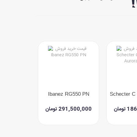
03 QM STB
Ibanez RG550 PN
تومان
291,500,000 تومان
148,600,000 