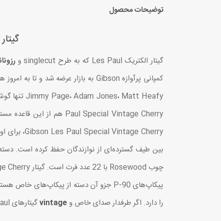
توضیحات محصول
گیتار الکتریک 
گیتار الکتریک Les Paul که به طرح singlecut و
رزونا
کمپانی پرآوازه Gibson به بازار عرضه شد و تا به امروز همچنان شهرت و محبوبیت خود را حفظ کرده است. تعداد آرتیست‌هایی که از گیتار Les Paul استفاده می‌کنند
l Special Vintage Cherry
چوب Rosewood با 22 عدد فرت است. گیتار Gibson Les Paul Special Vintage Cherry به دو عدد پیکاپ سینگل-کویل
را دارد. اگر طرفدار صدای خاص و
vintage
گیتارهای Les Paul هستید، از Gibson Les Paul Special Vintage Cherry غافل نشوید.