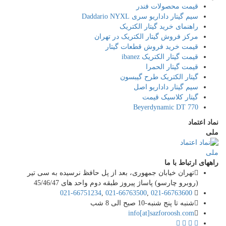
قیمت محصولات فندر
سیم گیتار داداریو سری Daddario NYXL
راهنمای خرید گیتار الکتریک
مرکز فروش گیتار الکتریک در تهران
قیمت خرید فروش قطعات گیتار
قیمت گیتار الکتریک ibanez
قیمت گیتار الحمرا
گیتار الکتریک طرح گیبسون
سیم گیتار داداریو اصل
گیتار کلاسیک قیمت
Beyerdynamic DT 770
نماد اعتماد
ملی
راههای ارتباط با ما
تهران خیابان جمهوری، بعد از پل حافظ نرسیده به سی تیر
(روبرو چارسو) پاساژ پیروز طبقه دوم واحد های 45/46/47
021-66751234
,
021-66763500
,
021-66763600
شنبه تا پنج شنبه-10 صبح الی 8 شب
info[at]sazforoosh.com