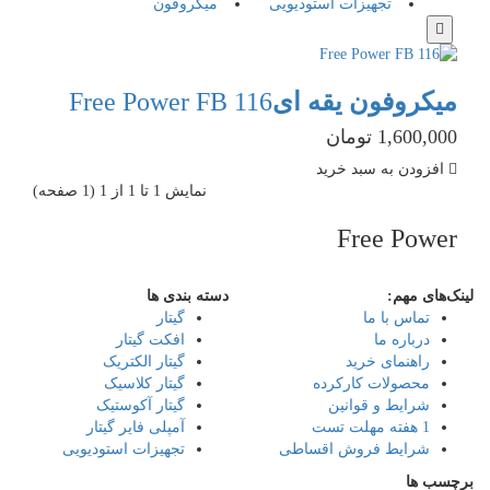
تجهیزات استودیویی
میکروفون
میکروفون یقه ای
Free Power FB 116
1,600,000 تومان
افزودن به سبد خرید
نمايش 1 تا 1 از 1 (1 صفحه)
Free Power
لینک‌های مهم:
دسته بندی ها
تماس با ما
گیتار
درباره ما
افکت گیتار
راهنمای خرید
گیتار الکتریک
محصولات کارکرده
گیتار کلاسیک
شرایط و قوانین
گیتار آکوستیک
1 هفته مهلت تست
آمپلی فایر گیتار
شرایط فروش اقساطی
تجهیزات استودیویی
برچسب ها