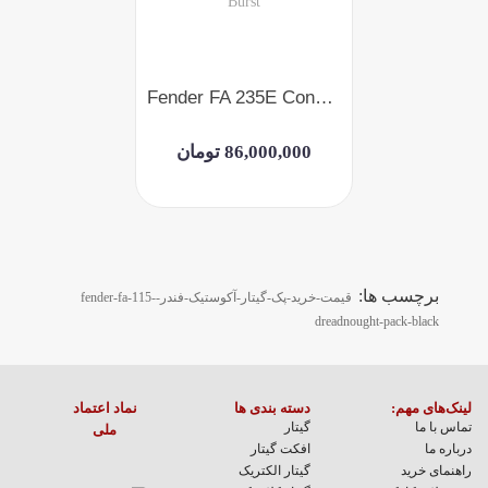
Fender FA 235E Concert Moonlight Burst
86,000,000 تومان
برچسب ها:
قیمت-خرید-پک-گیتار-آکوستیک-فندر-fender-fa-115-
dreadnought-pack-black
لینک‌های مهم:
دسته بندی ها
نماد اعتماد
تماس با ما
گیتار
ملی
درباره ما
افکت گیتار
راهنمای خرید
گیتار الکتریک