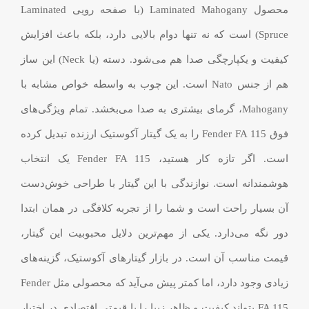
محصول Laminated Mahogany (با صفحه رویی Laminated
Spruce) است که نه تنها دوام بالایی دارد، بلکه باعث افزایش
کیفیت و یکپارچگی صدا هم می‌شود. دسته (یا Neck) این ساز
هم از جنس Nato است. این چوب به واسطه خواص مشابه با
Mahogany، گرمای بیشتری به صدا می‌بخشد. تمام ویژگی‌های
فوق Fender FA 115 را به یک گیتار آکوستیک ارزنده تبدیل کرده
است. اگر تازه کار هستید، Fender FA 115 یک انتخاب
هوشمندانه است. نوازندگی با این گیتار با طراحی خوش‌دست
آن بسیار راحت است و شما را از تجربه کلافگی در همان ابتدا
دور نگه می‌دارد. یکی از مهم‌ترین دلایل محبوبیت این گیتار،
قیمت مناسب آن است. در بازار گیتارهای آکوستیک، گزینه‌های
زیادی وجود دارد، اما کمتر پیش می‌آید که محصولی مثل Fender
FA 115 بتواند کیفیت و ظاهر زیبا را با قیمتی اقتصادی در اختیار