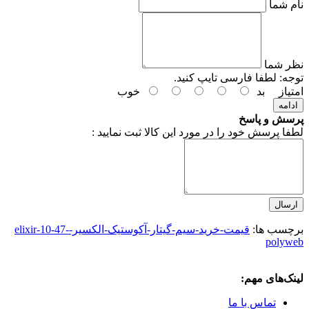
نام شما
نظر شما
توجه:
لطفا فارسی تایپ کنید.
امتیاز
بد
خوب
ادامه
پرسش و پاسخ
لطفا پرسش خود را در مورد این کالا ثبت نمایید :
ارسال
برچسب ها:
قیمت-خرید-سیم-گیتار-آکوستیک-الکسیر-elixir-10-47-
polyweb
لینک‌های مهم:
تماس با ما