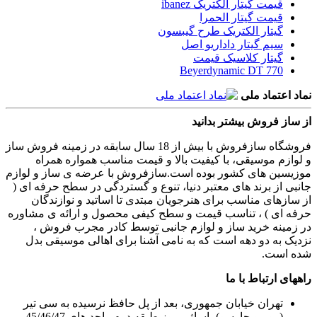
قیمت گیتار الکتریک ibanez
قیمت گیتار الحمرا
گیتار الکتریک طرح گیبسون
سیم گیتار داداریو اصل
گیتار کلاسیک قیمت
Beyerdynamic DT 770
نماد اعتماد ملی
از ساز فروش بیشتر بدانید
فروشگاه سازفروش با بیش از 18 سال سابقه در زمینه فروش ساز
و لوازم موسیقی، با کیفیت بالا و قیمت مناسب همواره همراه
موزیسین های کشور بوده است.سازفروش با عرضه ی ساز و لوازم
جانبی از برند های معتبر دنیا، تنوع و گستردگی در سطح حرفه ای (
از سازهای مناسب برای هنرجویان مبتدی تا اساتید و نوازندگان
حرفه ای ) ، تناسب قیمت و سطح کیفی محصول و ارائه ی مشاوره
در زمینه خرید ساز و لوازم جانبی توسط کادر مجرب فروش ،
نزدیک به دو دهه است که به نامی آشنا برای اهالی موسیقی بدل
شده است.
راههای ارتباط با ما
تهران خیابان جمهوری، بعد از پل حافظ نرسیده به سی تیر
(روبرو چارسو) پاساژ پیروز طبقه دوم واحد های 45/46/47