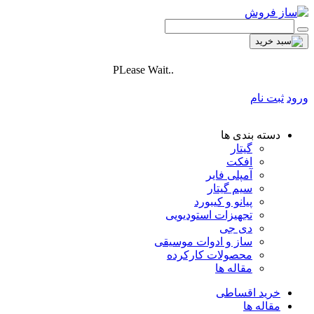
PLease Wait..
ورود
ثبت نام
دسته بندی ها
گیتار
افکت
آمپلی فایر
سیم گیتار
پیانو و کیبورد
تجهیزات استودیویی
دی جی
ساز و ادوات موسیقی
محصولات کارکرده
مقاله ها
خرید اقساطی
مقاله ها