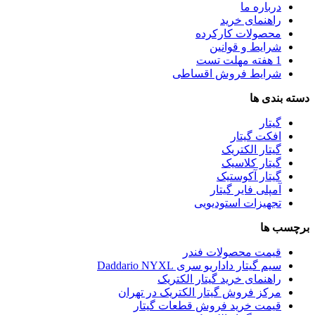
درباره ما
راهنمای خرید
محصولات کارکرده
شرایط و قوانین
1 هفته مهلت تست
شرایط فروش اقساطی
دسته بندی ها
گیتار
افکت گیتار
گیتار الکتریک
گیتار کلاسیک
گیتار آکوستیک
آمپلی فایر گیتار
تجهیزات استودیویی
برچسب ها
قیمت محصولات فندر
سیم گیتار داداریو سری Daddario NYXL
راهنمای خرید گیتار الکتریک
مرکز فروش گیتار الکتریک در تهران
قیمت خرید فروش قطعات گیتار