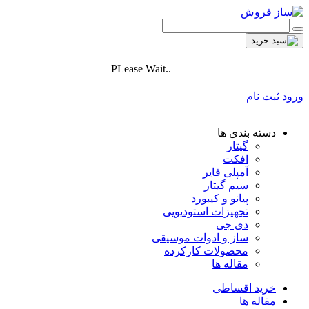
PLease Wait..
ورود
ثبت نام
دسته بندی ها
گیتار
افکت
آمپلی فایر
سیم گیتار
پیانو و کیبورد
تجهیزات استودیویی
دی جی
ساز و ادوات موسیقی
محصولات کارکرده
مقاله ها
خرید اقساطی
مقاله ها