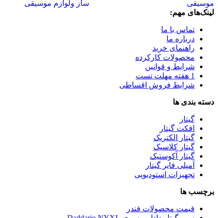
لینک‌های مهم:
تماس با ما
درباره ما
راهنمای خرید
محصولات کارکرده
شرایط و قوانین
1 هفته مهلت تست
شرایط فروش اقساطی
دسته بندی ها
گیتار
افکت گیتار
گیتار الکتریک
گیتار کلاسیک
گیتار آکوستیک
آمپلی فایر گیتار
تجهیزات استودیویی
برچسب ها
قیمت محصولات فندر
سیم گیتار داداریو سری Daddario NYXL