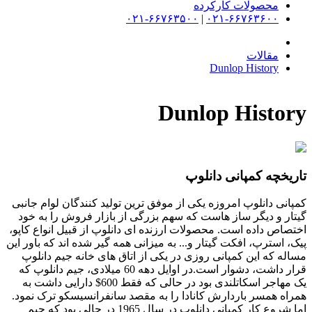
محصولات کارکرده
۰۲۱-۶۶۷۶۳۵۰۰
|
۰۲۱-۶۶۷۶۳۶۰۰
مقالات
Dunlop History
Dunlop History
تاریخچه کمپانی دانلوپ
کمپانی دانلوپ امروزه یکی از موفق ترین تولید کنندگان لوام جانبی
گیتار و دیگر ساز هاست که سهم بزرگی از بازار فروش را به خود
اختصاص داده است. محصولات ارزنده ای دانلوپ از قبیل انواع کاپو،
پیک، استرپ، افکت گیتار و... به میزانی همه گیر شده اند که باور این
مساله که این کمپانی روزی در یکی از اتاق های خانه جیم دانلوپ
قرار داشت، دشوار است.در اوایل دهه 60 میلادی، جیم دانلوپ که
یک مهاجر اسکاتلندی بود در حالی که فقط 600$ دارایی داشت به
همراه همسر باردارش کانادا را به مقصد سانفرانسیسکو ترک نمود.
اما شروع کار کمپانی دانلوپ در سال 1965 در حالی بود که جیم