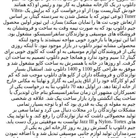
دانلوپ در یک کارخانه مشغول به کار بود و رئیس او (که همانند
خودش گیتاریست بود) از او درخواست کرد که برایش یک Vibra-
Tuner (نوعی تیونر که با متصل شدن به سردسته گیتار، بر اساس
ارتعاش چوب نت ها را نمایان میکند) بسازد. این تیونر اولین محصول
جیم دانلوپ بود که به صورت نیمه وقت به ساخت و فروششان به
فروشگاه های موسیقی و نوازندگان سانفرانسیسکو، مشغول بود.
اما این تیونرها با بازخورد خوبی مواجه نمیشدند با وجود اینکه
محصولی مشابه تیونر دانلوپ در بازار موجود نبود. تا اینکه روزی
یکی از فروشندگان لوازم موسیقی به او گفت که کاپوی خوبی برای
گیتار 12 سیم وجود ندارد و همانجا جیم دانلوپ تصمیم به ساخت آن
گرفت. او روزها در خانه با همسرش به ساخت کاپو مشغول شد و
موفق به طراحی کاپو 1100 و 1400 دانلوپ شد. استقبال بسیارِ
نوازندگان و فروشگاه داران از کاپو های دانلوپ موجب شد که کم
کم او کارگاه خود را از اتاق پذیرایی به گاراژ و نهایتاً به مکانی خارج
از خانه ارتقا دهد. در اوایل دهه 70 دانلوپ بنا به درخواست یکی از
تعمیرکاران مشهور آن زمان سانفرانسیسکو بنام جان لوندبرگ با
ساخت پیک انگشتی وارد بازار ساخت پیک شد. علاقه ی شخصی
جیم به مقوله ی پیک به قدری بود که او با توجه بسیار، تمامی
مشکلات نوازندگان را در مجلات دنبال می کرد و تماماً سعی بر
تولید محصولاتی داشت که نیاز نوازندگان را رفع کند. و با تولید پیک
های Nylon، Tortex و Jazz III توانست به موفقیتی بزرگ دست یابد.
جیم دانلوپ با گسترش روز به روز کارخانه اش به یکی از
سردمداران تولید لوازم جانبی موسیقی تبدیل شد و با اضافه نمودن