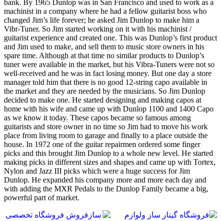
bank. By 1965 Dunlop was in San Francisco and used to work as a
machinist in a company where he had a fellow guitarist boss who
changed Jim’s life forever; he asked Jim Dunlop to make him a
Vibr-Tuner. So Jim started working on it with his machinist /
guitarist experience and created one. This was Dunlop’s first product
and Jim used to make, and sell them to music store owners in his
spare time. Although at that time no similar products to Dunlop’s
tuner were available in the market, but his Vibra-Tuners were not so
well-received and he was in fact losing money. But one day a store
manager told him that there is no good 12-string capo available in
the market and they are needed by the musicians. So Jim Dunlop
decided to make one. He started designing and making capos at
home with his wife and came up with Dunlop 1100 and 1400 Capo
as we know it today. These capos became so famous among
guitarists and store owner in no time so Jim had to move his work
place from living room to garage and finally to a place outside the
house. In 1972 one of the guitar repairmen ordered some finger
picks and this brought Jim Dunlop to a whole new level. He started
making picks in different sizes and shapes and came up with Tortex,
Nylon and Jazz III picks which were a huge success for Jim
Dunlop. He expanded his company more and more each day and
with adding the MXR Pedals to the Dunlop Family became a big,
powerful part of market.