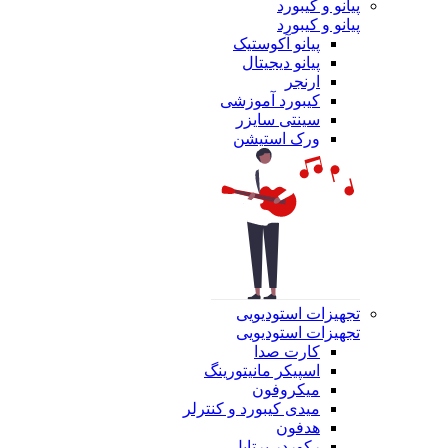
پیانو و کیبورد
پیانو و کیبورد
پیانو آکوستیک
پیانو دیجیتال
ارنجر
کیبورد آموزشی
سینتی سایزر
ورک استیشن
تجهیزات استودیویی
تجهیزات استودیویی
کارت صدا
اسپیکر مانیتورینگ
میکروفون
میدی کیبورد و کنترلر
هدفون
رکوردر پرتابل