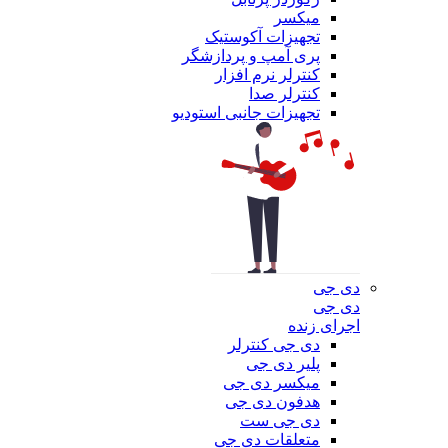
میکسر
تجهیزات آکوستیک
پری آمپ و پردازشگر
کنترلر نرم افزار
کنترلر صدا
تجهیزات جانبی استودیو
دی جی
دی جی
اجرای زنده
دی جی کنترلر
پلیر دی جی
میکسر دی جی
هدفون دی جی
دی جی ست
متعلقات دی جی