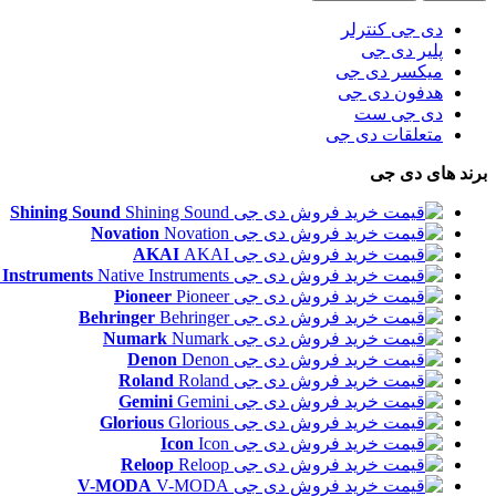
دی جی کنترلر
پلیر دی جی
میکسر دی جی
هدفون دی جی
دی جی ست
متعلقات دی جی
برند های دی جی
Shining Sound
Novation
AKAI
 Instruments
Pioneer
Behringer
Numark
Denon
Roland
Gemini
Glorious
Icon
Reloop
V-MODA