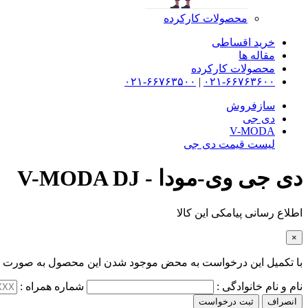
محصولات کارکرده
خرید اقساطی
مقاله ها
محصولات کارکرده
۰۲۱-۶۶۷۶۳۵۰۰
|
۰۲۱-۶۶۷۶۳۶۰۰
سازفروش
دی جی
V-MODA
لیست قیمت دی جی
دی جی وی-مودا - V-MODA DJ
اطلاع رسانی پیامکی این کالا
×
با تکمیل این درخواست به محض موجود شدن این محصول به صورت پی
نام و نام خانوادگی :
شماره همراه :
انصراف
ثبت درخواست