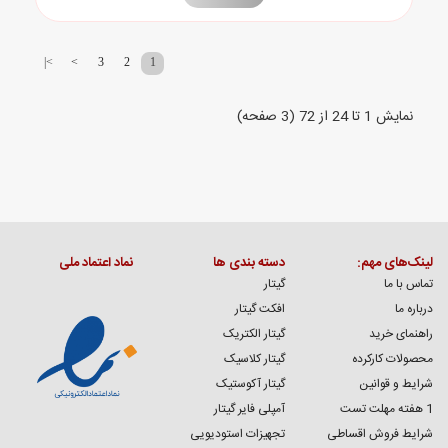
>|
>
3
2
1
نمايش 1 تا 24 از 72 (3 صفحه)
لینک‌های مهم:
دسته بندی ها
نماد اعتماد ملی
تماس با ما
گیتار
درباره ما
افکت گیتار
راهنمای خرید
گیتار الکتریک
محصولات کارکرده
گیتار کلاسیک
شرایط و قوانین
گیتار آکوستیک
1 هفته مهلت تست
آمپلی فایر گیتار
شرایط فروش اقساطی
تجهیزات استودیویی