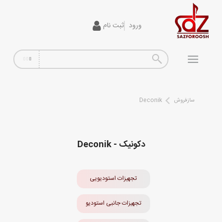
ورود
ثبت نام
گیتار
افکت
آمپلی فایر
سازفروش
Deconik
سیم گیتار
پیانو و کیبورد
دکونیک - Deconik
تجهیزات استودیویی
دی جی
تجهیزات استودیویی
ساز و ادوات موسیقی
تجهیزات جانبی استودیو
محصولات کارکرده