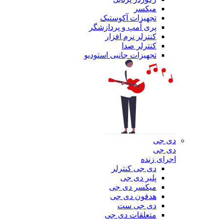
میکسر
تجهیزات آکوستیک
پری آمپ و پردازشگر
کنترلر نرم افزار
کنترلر صدا
تجهیزات جانبی استودیو
دی جی
دی جی
اجرای زنده
دی جی کنترلر
پلیر دی جی
میکسر دی جی
هدفون دی جی
دی جی ست
متعلقات دی جی