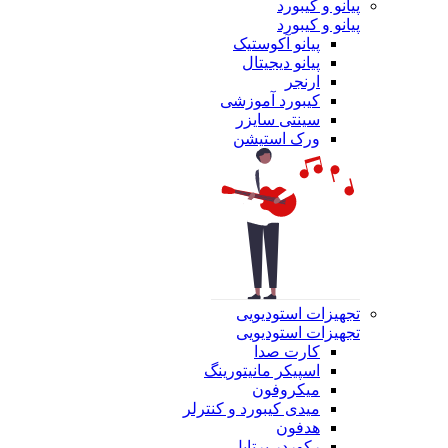
پیانو و کیبورد
پیانو و کیبورد
پیانو آکوستیک
پیانو دیجیتال
ارنجر
کیبورد آموزشی
سینتی سایزر
ورک استیشن
تجهیزات استودیویی
تجهیزات استودیویی
کارت صدا
اسپیکر مانیتورینگ
میکروفون
میدی کیبورد و کنترلر
هدفون
رکوردر پرتابل