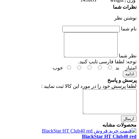
وزن | weight
نظرات شما
نوشتن نظر
نام شما
نظر شما
توجه:
لطفا فارسی تایپ کنید.
امتیاز
بد
خوب
ادامه
پرسش و پاسخ
لطفا پرسش خود را در مورد این کالا ثبت نمایید :
ارسال
محصولات مشابه
BlackStar HT Club40 red