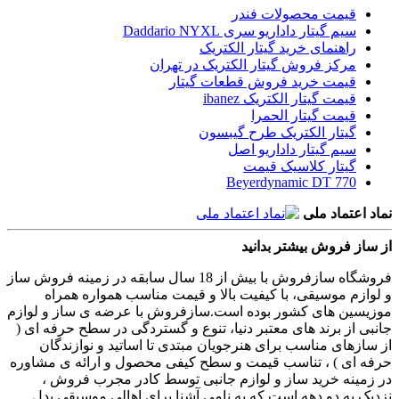
قیمت محصولات فندر
سیم گیتار داداریو سری Daddario NYXL
راهنمای خرید گیتار الکتریک
مرکز فروش گیتار الکتریک در تهران
قیمت خرید فروش قطعات گیتار
قیمت گیتار الکتریک ibanez
قیمت گیتار الحمرا
گیتار الکتریک طرح گیبسون
سیم گیتار داداریو اصل
گیتار کلاسیک قیمت
Beyerdynamic DT 770
نماد اعتماد ملی
از ساز فروش بیشتر بدانید
فروشگاه سازفروش با بیش از 18 سال سابقه در زمینه فروش ساز
و لوازم موسیقی، با کیفیت بالا و قیمت مناسب همواره همراه
موزیسین های کشور بوده است.سازفروش با عرضه ی ساز و لوازم
جانبی از برند های معتبر دنیا، تنوع و گستردگی در سطح حرفه ای (
از سازهای مناسب برای هنرجویان مبتدی تا اساتید و نوازندگان
حرفه ای ) ، تناسب قیمت و سطح کیفی محصول و ارائه ی مشاوره
در زمینه خرید ساز و لوازم جانبی توسط کادر مجرب فروش ،
نزدیک به دو دهه است که به نامی آشنا برای اهالی موسیقی بدل