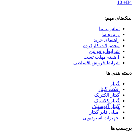
10-el34
لینک‌های مهم:
تماس با ما
درباره ما
راهنمای خرید
محصولات کارکرده
شرایط و قوانین
1 هفته مهلت تست
شرایط فروش اقساطی
دسته بندی ها
گیتار
افکت گیتار
گیتار الکتریک
گیتار کلاسیک
گیتار آکوستیک
آمپلی فایر گیتار
تجهیزات استودیویی
برچسب ها