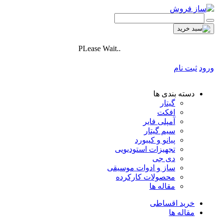
PLease Wait..
ورود
ثبت نام
دسته بندی ها
گیتار
افکت
آمپلی فایر
سیم گیتار
پیانو و کیبورد
تجهیزات استودیویی
دی جی
ساز و ادوات موسیقی
محصولات کارکرده
مقاله ها
خرید اقساطی
مقاله ها