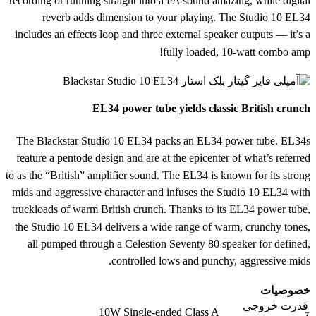
recording or running straight into a PA sound amazing, while digital
reverb adds dimension to your playing. The Studio 10 EL34
includes an effects loop and three external speaker outputs — it’s a
fully loaded, 10-watt combo amp!
EL34 power tube yields classic British crunch
The Blackstar Studio 10 EL34 packs an EL34 power tube. EL34s
feature a pentode design and are at the epicenter of what’s referred
to as the “British” amplifier sound. The EL34 is known for its strong
mids and aggressive character and infuses the Studio 10 EL34 with
truckloads of warm British crunch. Thanks to its EL34 power tube,
the Studio 10 EL34 delivers a wide range of warm, crunchy tones,
all pumped through a Celestion Seventy 80 speaker for defined,
controlled lows and punchy, aggressive mids.
خصوصیات
قدرت خروجی
10W Single-ended Class A